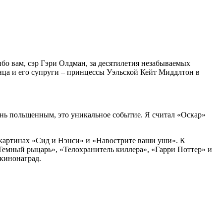
бо вам, сэр Гэри Олдман, за десятилетия незабываемых
инца и его супруги – принцессы Уэльской Кейт Миддлтон в
ень польщенным, это уникальное событие. Я считал «Оскар»
 картинах «Сид и Нэнси» и «Навострите ваши уши». К
«Темный рыцарь», «Телохранитель киллера», «Гарри Поттер» и
 кинонаград.