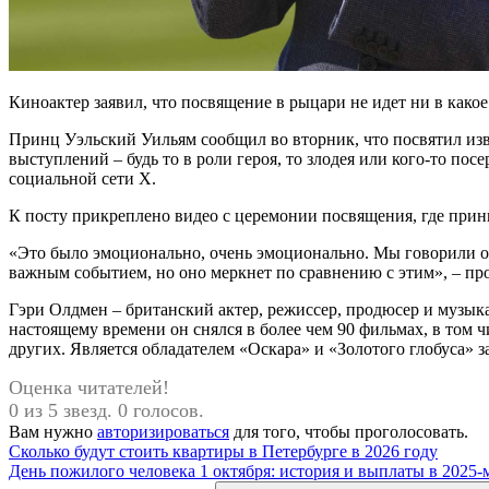
Киноактер заявил, что посвящение в рыцари не идет ни в како
Принц Уэльский Уильям сообщил во вторник, что посвятил изв
выступлений – будь то в роли героя, то злодея или кого-то п
социальной сети X.
К посту прикреплено видео с церемонии посвящения, где принц
«Это было эмоционально, очень эмоционально. Мы говорили ок
важным событием, но оно меркнет по сравнению с этим», – п
Гэри Олдмен – британский актер, режиссер, продюсер и музык
настоящему времени он снялся в более чем 90 фильмах, в том 
других. Является обладателем «Оскара» и «Золотого глобуса» 
Оценка читателей!
0 из 5 звезд. 0 голосов.
Вам нужно
авторизироваться
для того, чтобы проголосовать.
Навигация
Предыдущая
Сколько будут стоить квартиры в Петербурге в 2026 году
запись:
Следующая
День пожилого человека 1 октября: история и выплаты в 2025-
по