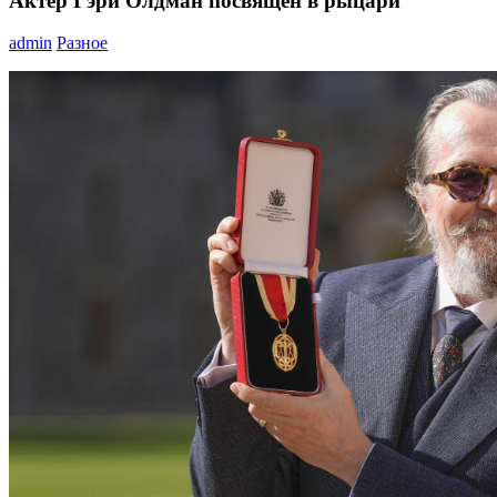
Актер Гэри Олдман посвящен в рыцари
admin
Разное