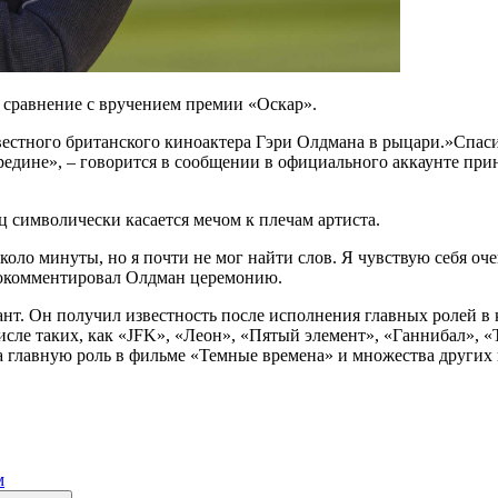
е сравнение с вручением премии «Оскар».
естного британского киноактера Гэри Олдмана в рыцари.»Спаси
осередине», – говорится в сообщении в официального аккаунте пр
 символически касается мечом к плечам артиста.
оло минуты, но я почти не мог найти слов. Я чувствую себя оч
рокомментировал Олдман церемонию.
ант. Он получил известность после исполнения главных ролей в
числе таких, как «JFK», «Леон», «Пятый элемент», «Ганнибал», 
за главную роль в фильме «Темные времена» и множества других
м