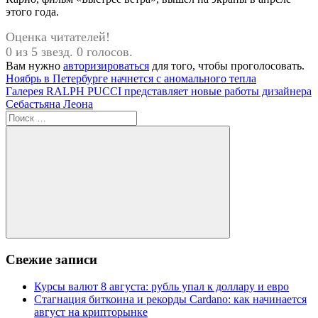
этого года.
Оценка читателей!
0 из 5 звезд. 0 голосов.
Вам нужно
авторизироваться
для того, чтобы проголосовать.
Навигация
Предыдущая
Ноябрь в Петербурге начнется с аномального тепла
запись:
Следующая
Галерея RALPH PUCCI представляет новые работы дизайнера
по
запись:
Себастьяна Леона
записям
Поиск
для:
Поиск
Свежие записи
Курсы валют 8 августа: рубль упал к доллару и евро
Стагнация биткоина и рекорды Cardano: как начинается
август на крипторынке