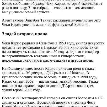
болью сообщают об уходе Чеки Карио, который скончался от
рака в пятницу, 31 октября», — говорится в коммюнике,
выпущенном семьей артиста.
Агент актера Элизабет Таннер рассказала журналистам ,что
Чеки Карио ушел из жизни во французской Бретани.
Злодей второго плана
Чеки Карио родился в Стамбуле в 1953 году, учился искусству
драмы в театре Сирано в Париже. Роли в кинопроектах он
начал получать только ближе к 30 годам, однако его карьера
не ограничивалась театральными и киноработами,
поклонники знают его и как музыканта и автора песен.
Наибольшую известность Карио принесли роли в таких
фильмах, как «Медведь», «Доберман» и «Никита». В
культовом боевике Люка Бессона, вышедшем в 1990 году,
Карио сыграл Боба — наставника главной героини. Также
появился на экране в экранизации «Д’Артаньяна и трех
мушкетеров» 2005 года.
Всего за 40 лет творческой карьеры он снялся более чем в 130
фильмах и сериалах. Последний проект с участием Чеки
Карио, фильм «Быстрее ветра», вышел на экраны в апреле