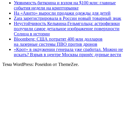
Уязвимость биткоина и взлом на $100 млн: главные
события недели на крипторынке
На «Авито» выросли продажи одежды для детей
Zara зарегистрировала в России новый товарный знак
Неустойчивость Кельвина-Гельмгольца: астрофизики
получили самое детальное изображение поверхности
Солнца в истории
Bloomberg: США потратят 400 млн долларов
на лазерные системы ПВО против дронов
«Крот» в окружении генерала уже сработал. Можно не
искать? Взрыв в центре Москвы принёс дурные вести
Тема WordPress: Poseidon от ThemeZee.