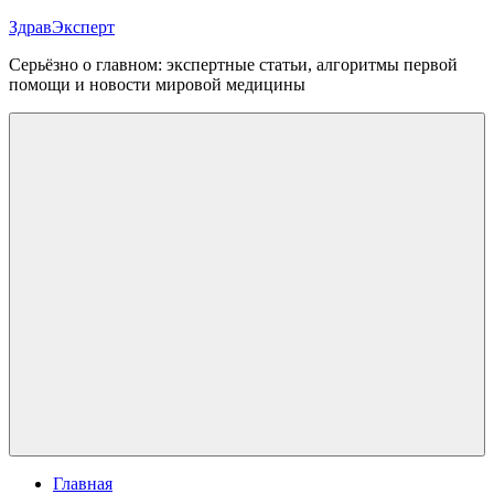
Перейти
ЗдравЭксперт
к
Серьёзно о главном: экспертные статьи, алгоритмы первой
содержимому
помощи и новости мировой медицины
Меню
Главная