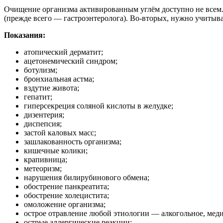
Очищение организма активированным углём доступно не всем. 
(прежде всего — гастроэнтеролога). Во-вторых, нужно учитыв
Показания:
атопический дерматит;
ацетонемический синдром;
ботулизм;
бронхиальная астма;
вздутие живота;
гепатит;
гиперсекреция соляной кислоты в желудке;
дизентерия;
диспепсия;
застой каловых масс;
зашлакованность организма;
кишечные колики;
крапивница;
метеоризм;
нарушения билирубинового обмена;
обострение панкреатита;
обострение холецистита;
омоложение организма;
острое отравление любой этиологии — алкогольное, мед
острые аллергические реакции;