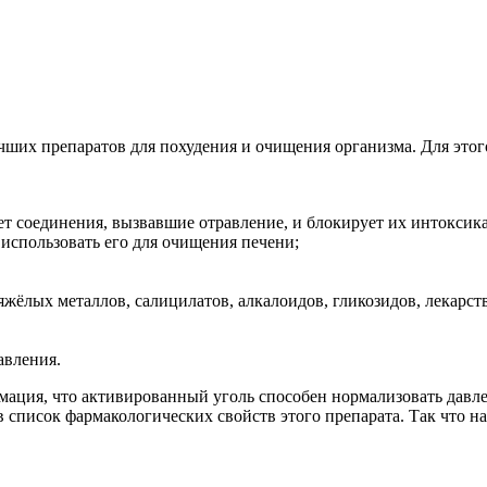
учших препаратов для похудения и очищения организма. Для этог
т соединения, вызвавшие отравление, и блокирует их интоксик
 использовать его для очищения печени;
жёлых металлов, салицилатов, алкалоидов, гликозидов, лекарств
авления.
ация, что активированный уголь способен нормализовать давлен
 список фармакологических свойств этого препарата. Так что на