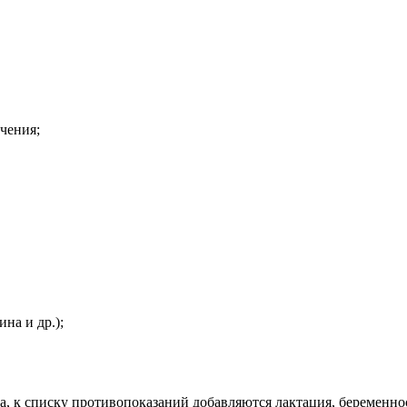
чения;
на и др.);
 к списку противопоказаний добавляются лактация, беременност