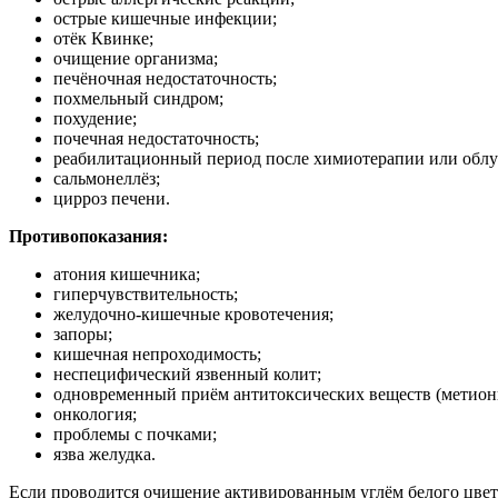
острые кишечные инфекции;
отёк Квинке;
очищение организма;
печёночная недостаточность;
похмельный синдром;
похудение;
почечная недостаточность;
реабилитационный период после химиотерапии или облу
сальмонеллёз;
цирроз печени.
Противопоказания:
атония кишечника;
гиперчувствительность;
желудочно-кишечные кровотечения;
запоры;
кишечная непроходимость;
неспецифический язвенный колит;
одновременный приём антитоксических веществ (метиони
онкология;
проблемы с почками;
язва желудка.
Если проводится очищение активированным углём белого цвета,