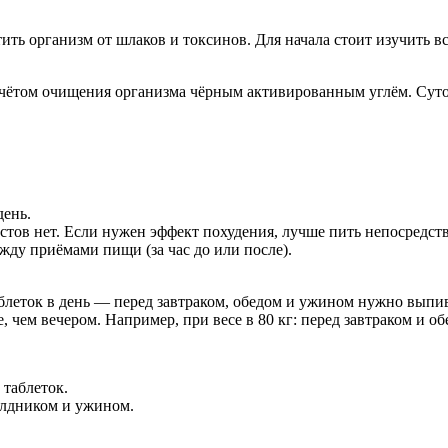
ить организм от шлаков и токсинов. Для начала стоит изучить в
учётом очищения организма чёрным активированным углём. Суточ
день.
тов нет. Если нужен эффект похудения, лучше пить непосредств
жду приёмами пищи (за час до или после).
аблеток в день — перед завтраком, обедом и ужином нужно выпива
, чем вечером. Например, при весе в 80 кг: перед завтраком и о
 таблеток.
полдником и ужином.