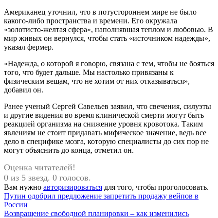
Американец уточнил, что в потустороннем мире не было
какого-либо пространства и времени. Его окружала
«золотисто-желтая сфера», наполнявшая теплом и любовью. В
мир живых он вернулся, чтобы стать «источником надежды»,
указал фермер.
«Надежда, о которой я говорю, связана с тем, чтобы не бояться
того, что будет дальше. Мы настолько привязаны к
физическим вещам, что не хотим от них отказываться», –
добавил он.
Ранее ученый Сергей Савельев заявил, что свечения, силуэты
и другие видения во время клинической смерти могут быть
реакцией организма на снижение уровня кровотока. Таким
явлениям не стоит придавать мифическое значение, ведь все
дело в специфике мозга, которую специалисты до сих пор не
могут объяснить до конца, отметил он.
Оценка читателей!
0 из 5 звезд. 0 голосов.
Вам нужно
авторизироваться
для того, чтобы проголосовать.
Навигация
Предыдущая
Путин одобрил предложение запретить продажу вейпов в
запись:
России
по
Следующая
Возвращение свободной планировки – как изменились