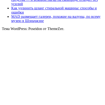
усилий
Как удлинить шланг стиральной машины: способы и
ошибки
MAD размещает галереи, похожие на валуны, по всему
музею в Шэньчжэне
Тема WordPress: Poseidon от ThemeZee.