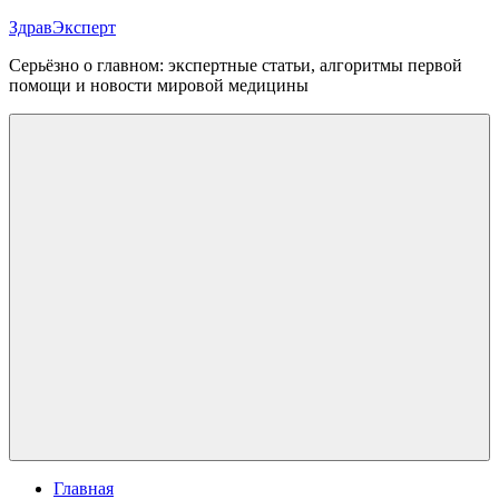
Перейти
ЗдравЭксперт
к
Серьёзно о главном: экспертные статьи, алгоритмы первой
содержимому
помощи и новости мировой медицины
Меню
Главная