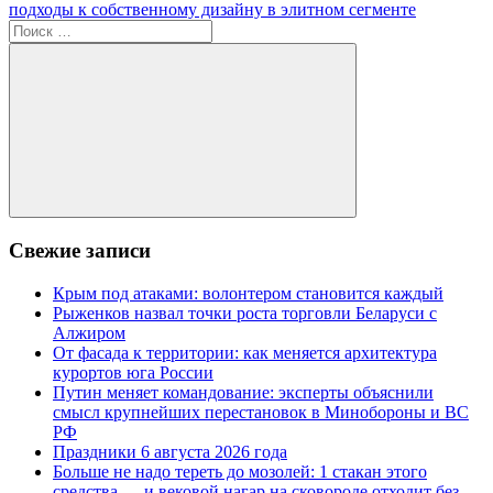
записям
запись:
подходы к собственному дизайну в элитном сегменте
Поиск
для:
Поиск
Свежие записи
Крым под атаками: волонтером становится каждый
Рыженков назвал точки роста торговли Беларуси с
Алжиром
От фасада к территории: как меняется архитектура
курортов юга России
Путин меняет командование: эксперты объяснили
смысл крупнейших перестановок в Минобороны и ВС
РФ
Праздники 6 августа 2026 года
Больше не надо тереть до мозолей: 1 стакан этого
средства — и вековой нагар на сковороде отходит без