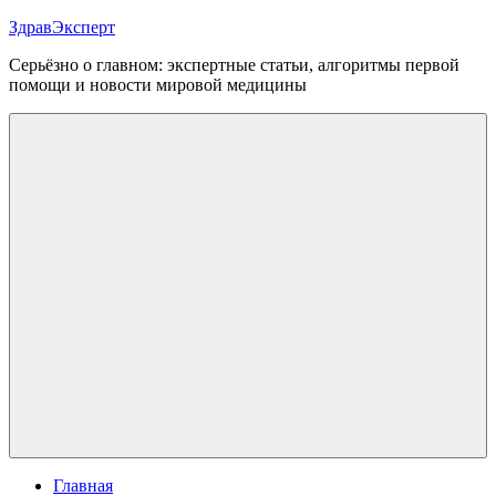
Перейти
ЗдравЭксперт
к
Серьёзно о главном: экспертные статьи, алгоритмы первой
содержимому
помощи и новости мировой медицины
Меню
Главная