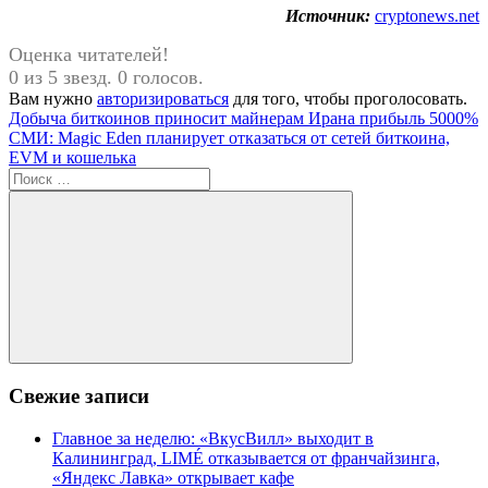
Источник:
cryptonews.net
Оценка читателей!
0 из 5 звезд. 0 голосов.
Вам нужно
авторизироваться
для того, чтобы проголосовать.
Навигация
Предыдущая
Добыча биткоинов приносит майнерам Ирана прибыль 5000%
запись:
Следующая
СМИ: Magic Eden планирует отказаться от сетей биткоина,
по
запись:
EVM и кошелька
записям
Поиск
для:
Поиск
Свежие записи
Главное за неделю: «ВкусВилл» выходит в
Калининград, LIMÉ отказывается от франчайзинга,
«Яндекс Лавка» открывает кафе