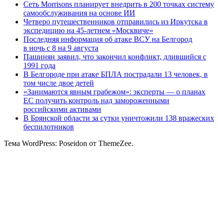
Сеть Morrisons планирует внедрить в 200 точках систему
самообслуживания на основе ИИ
Четверо путешественников отправились из Иркутска в
экспедицию на 45-летнем «Москвиче»
Последняя информация об атаке ВСУ на Белгород
в ночь с 8 на 9 августа
Пашинян заявил, что закончил конфликт, длившийся с
1991 года
В Белгороде при атаке БПЛА пострадали 13 человек, в
том числе двое детей
«Занимаются явным грабежом»: эксперты — о планах
ЕС получить контроль над замороженными
российскими активами
В Брянской области за сутки уничтожили 138 вражеских
беспилотников
Тема WordPress: Poseidon от ThemeZee.