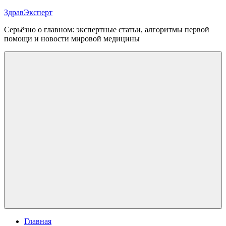
Перейти
ЗдравЭксперт
к
Серьёзно о главном: экспертные статьи, алгоритмы первой
содержимому
помощи и новости мировой медицины
Меню
Главная