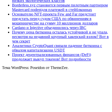
низких экологических классов
Borderless.xyz становится первым пилотным партнером
Mastercard поdentдля платежей в стейблкоинах
Основателю NFT-проекта Few and Far предстоит
предстать перед судом США по обвинениям в
мошенничестве на сумму 10 миллионов долларов
Cardano и Injective объединились через IBC
Почему цена биткоина осталась устойчивой и не упала,
несмотря на недавний крупный хакерский взлом? Вот в
чем секрет
Аналитики CryptoQuant связали падение биткоина с
обвалом капитализации USDT
Проект децентрализованных финансов (DeFi)
продолжает выкуп токенов! Вот подробности
Тема WordPress: Poseidon от ThemeZee.