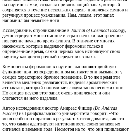
на паутине самки, создавая привлекающий запах, который
сохраняется в течение нескольких недель, привлекая самцов и
регулируя процесс ухаживания. Нам, людям, этот запах
напомнил бы немытые ноги.
Исследование, опубликованное в
Journal of Chemical Ecology
,
демонстрирует многоэтапное и стратегически выстроенное
поведение паука во время флирта. В отличие от многих
насекомых, которые выделяют феромоны только в
определенное время, самки черных вдов используют свою
паутину как долгосрочный передатчик запаха.
Компоненты феромонов в паутине выполняют двойную
функцию: при непосредственном контакте они вызывают у
самцов характерное брачное поведение. В то же время эти
вещества медленно разлагаются, выделяя ароматический
аттрактант, который напоминает людям запах несвежих ног.
Но самцов пауков этот запах очень привлекает, и они
слетаются на него издалека.
Автор исследования доктор Андреас Фишер
(Dr. Andreas
Fischer)
из Грайфсвальдского университета говорит: «Что
меня особенно поразило в результатах исследования, так это
то, что самки адаптируют интенсивность своих запаховых
сигналов к времени года. Несмотря на то, что они привлекают