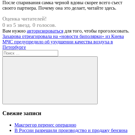
После спаривания самка черной вдовы скорее всего съест
своего партнера. Почему она это делает, читайте здесь.
Оценка читателей!
0 из 5 звезд. 0 голосов.
Вам нужно
авторизироваться
для того, чтобы проголосовать.
Навигация
Предыдущая
Захарова отреагировала на «новости биполярки» из Киева
запись:
Следующая
МЧС предупредило об ухудшении качества воздуха в
по
запись:
Петербурге
записям
Поиск
для:
Поиск
Свежие записи
Макгрегор перенес операцию
В России разрешили производство и продажу бензина