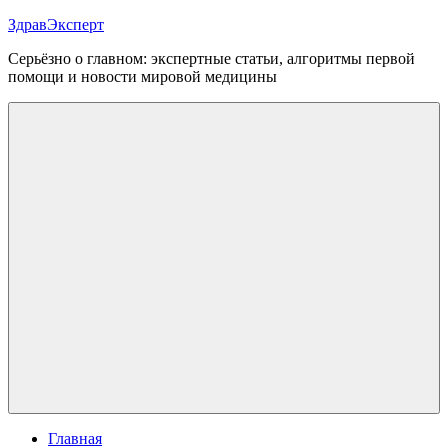
Перейти
ЗдравЭксперт
к
Серьёзно о главном: экспертные статьи, алгоритмы первой
содержимому
помощи и новости мировой медицины
Меню
Главная