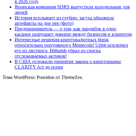
в 2026 году
Японская компания SDRS выпустила холодильник для
людей
История всплывает из глубин: засуха обнажила
артефакты на дне рек (фото)
Предприниматель — о том, как чарджбэк в одно
касание разрушает доверие между бизнесом и клиентом
Интересные решения криптовалютных бирж
относительно популярного Memecoin! Upbit исключил
его из листинга, Bithumb убрал из списка
отслеживаемых активов!
В США отложили принятие закона о крипторынке
CLARITY Act до осени
Тема WordPress: Poseidon от ThemeZee.