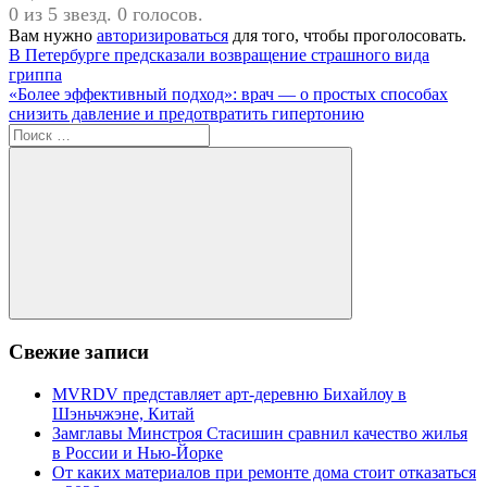
0 из 5 звезд. 0 голосов.
Вам нужно
авторизироваться
для того, чтобы проголосовать.
Навигация
Предыдущая
В Петербурге предсказали возвращение страшного вида
запись:
гриппа
по
Следующая
«Более эффективный подход»: врач — о простых способах
записям
запись:
снизить давление и предотвратить гипертонию
Поиск
для:
Поиск
Свежие записи
MVRDV представляет арт-деревню Бихайлоу в
Шэньчжэне, Китай
Замглавы Минстроя Стасишин сравнил качество жилья
в России и Нью-Йорке
От каких материалов при ремонте дома стоит отказаться