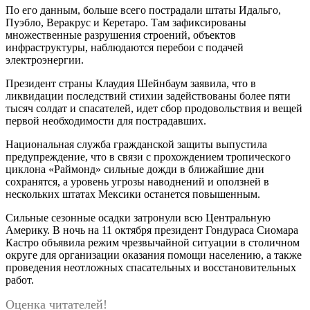
По его данным, больше всего пострадали штаты Идальго,
Пуэбло, Веракрус и Керетаро. Там зафиксированы
множественные разрушения строений, объектов
инфраструктуры, наблюдаются перебои с подачей
электроэнергии.
Президент страны Клаудия Шейнбаум заявила, что в
ликвидации последствий стихии задействованы более пяти
тысяч солдат и спасателей, идет сбор продовольствия и вещей
первой необходимости для пострадавших.
Национальная служба гражданской защиты выпустила
предупреждение, что в связи с прохождением тропического
циклона «Раймонд» сильные дожди в ближайшие дни
сохранятся, а уровень угрозы наводнений и оползней в
нескольких штатах Мексики останется повышенным.
Сильные сезонные осадки затронули всю Центральную
Америку. В ночь на 11 октября президент Гондураса Сиомара
Кастро объявила режим чрезвычайной ситуации в столичном
округе для организации оказания помощи населению, а также
проведения неотложных спасательных и восстановительных
работ.
Оценка читателей!