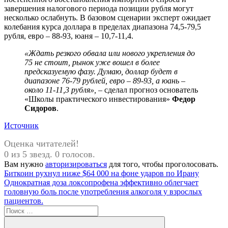
завершения налогового периода позиции рубля могут
несколько ослабнуть. В базовом сценарии эксперт ожидает
колебания курса доллара в пределах диапазона 74,5-79,5
рубля, евро – 88-93, юаня – 10,7-11,4.
«Ждать резкого обвала или нового укрепления до
75 не стоит, рынок уже вошел в более
предсказуемую фазу. Думаю, доллар будет в
диапазоне 76-79 рублей, евро – 89-93, а юань –
около 11-11,3 рубля»,
– сделал прогноз основатель
«Школы практического инвестирования»
Федор
Сидоров
.
Источник
Оценка читателей!
0 из 5 звезд. 0 голосов.
Вам нужно
авторизироваться
для того, чтобы проголосовать.
Навигация
Предыдущая
Биткоин рухнул ниже $64 000 на фоне ударов по Ирану
запись:
Следующая
Однократная доза локсопрофена эффективно облегчает
по
запись:
головную боль после употребления алкоголя у взрослых
записям
пациентов.
Поиск
для: