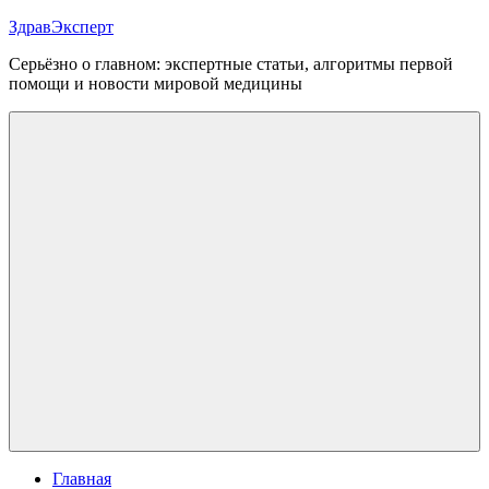
Перейти
ЗдравЭксперт
к
Серьёзно о главном: экспертные статьи, алгоритмы первой
содержимому
помощи и новости мировой медицины
Меню
Главная