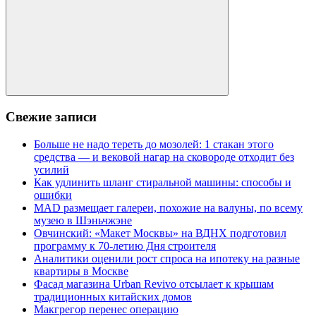
Поиск
Свежие записи
Больше не надо тереть до мозолей: 1 стакан этого
средства — и вековой нагар на сковороде отходит без
усилий
Как удлинить шланг стиральной машины: способы и
ошибки
MAD размещает галереи, похожие на валуны, по всему
музею в Шэньчжэне
Овчинский: «Макет Москвы» на ВДНХ подготовил
программу к 70-летию Дня строителя
Аналитики оценили рост спроса на ипотеку на разные
квартиры в Москве
Фасад магазина Urban Revivo отсылает к крышам
традиционных китайских домов
Макгрегор перенес операцию