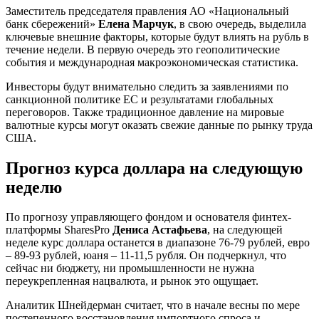
Заместитель председателя правления АО «Национальный
банк сбережений»
Елена Марчук
, в свою очередь, выделила
ключевые внешние факторы, которые будут влиять на рубль в
течение недели. В первую очередь это геополитические
события и международная макроэкономическая статистика.
Инвесторы будут внимательно следить за заявлениями по
санкционной политике ЕС и результатами глобальных
переговоров. Также традиционное давление на мировые
валютные курсы могут оказать свежие данные по рынку труда
США.
Прогноз курса доллара на следующую
неделю
По прогнозу управляющего фондом и основателя финтех-
платформы SharesPro
Дениса Астафьева
, на следующей
неделе курс доллара останется в диапазоне 76-79 рублей, евро
– 89-93 рублей, юаня – 11-11,5 рубля. Он подчеркнул, что
сейчас ни бюджету, ни промышленности не нужна
переукрепленная нацвалюта, и рынок это ощущает.
Аналитик Шнейдерман считает, что в начале весны по мере
постепенного восстановления импортного спроса и