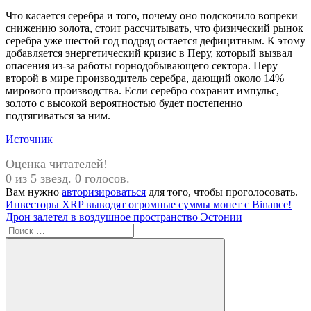
Что касается серебра и того, почему оно подскочило вопреки
снижению золота, стоит рассчитывать, что физический рынок
серебра уже шестой год подряд остается дефицитным. К этому
добавляется энергетический кризис в Перу, который вызвал
опасения из-за работы горнодобывающего сектора. Перу —
второй в мире производитель серебра, дающий около 14%
мирового производства. Если серебро сохранит импульс,
золото с высокой вероятностью будет постепенно
подтягиваться за ним.
Источник
Оценка читателей!
0 из 5 звезд. 0 голосов.
Вам нужно
авторизироваться
для того, чтобы проголосовать.
Навигация
Предыдущая
Инвесторы XRP выводят огромные суммы монет с Binance!
запись:
Следующая
Дрон залетел в воздушное пространство Эстонии
по
запись:
Поиск
записям
для: