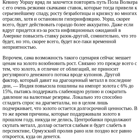
Кевину Уоршу вряд ли захочется повторять путь Пола Волкера
с его очень резкими скачками ставок, которые тогда привели к
серьезнейшему спаду, росту безработицы и кризису во многих
отраслях, хотя и остановили гиперинфляцию. Уорш, скорее
всего, будет действовать гораздо более аккуратно. Даже если
вдруг придется из-за роста инфляционных ожиданий в
Америке повысить ставку разок-другой, сомнительно, что это
будет, но это, скорее всего, будет все-таки временной
неприятностью.
Впрочем, сама возможность такого сценария сейчас мешает
ценам на золото возобновить рост. Связано это прежде всего с
тем, что золото, в отличие от облигаций, не приносит
регулярного денежного потока вроде купонов. Другой
фактор, который давит на драгоценный металл в последние
дни, — Индия повысила пошлины на импорт золота с 6% до
15%, пытаясь поддержать слабеющую рупию и сократить
давление на валютные резервы. Локально это способно
сгладить спрос на драгметаллы, но в целом лишь
подчеркивает, что золото остается долгосрочной ценностью. В
то же время причины, которые поддерживали золото в
прошлом году, никуда не делись, Центробанки продолжают
скупать металл, доллар остается слабым и будет слабеть в
перспективе, Ормузский пролив рано или поздно все равно
откроется, куда он денется.