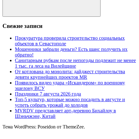
Поиск
Свежие записи
Прокуратура проверила строительство социальных
объектов в Севастополе
Мошенники забрали деньги? Есть шанс получить их
обратно!
Санитарным рубкам после непогоды подлежит не менее
1 тыс. га леса на Вилейщине
От котлована до монолита: дайджест строительства
девяти крупнейших проектов MR
Появилось видео удара «Искандером» по военному
эшелону ВСУ
Праздники 7 августа 2026 года
Топ-5 культур, которые можно посадить в августе и
успеть собрать урожай до холодов
MVRDV представляет арт-деревню Бихайлоу в
Шэньчжэне, Китай
Тема WordPress: Poseidon от ThemeZee.