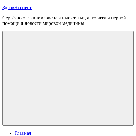
Перейти
ЗдравЭксперт
к
Серьёзно о главном: экспертные статьи, алгоритмы первой
содержимому
помощи и новости мировой медицины
Меню
Главная