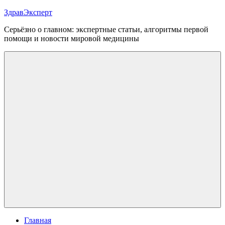
Перейти
ЗдравЭксперт
к
Серьёзно о главном: экспертные статьи, алгоритмы первой
содержимому
помощи и новости мировой медицины
Меню
Главная