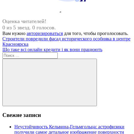
Оценка читателей!
0 из 5 звезд. 0 голосов.
Вам нужно
авторизироваться
для того, чтобы проголосовать.
Навигация
Предыдущая
Строители повредили фасад исторического особняка в центре
запись:
Красноярска
по
Следующая
Що таке всі онлайн кредити і як вони працюють
записям
запись:
Поиск
для:
Поиск
Свежие записи
Неустойчивость Кельвина-Гельмгольца: астрофизики
получили самое детальное изображение поверхности