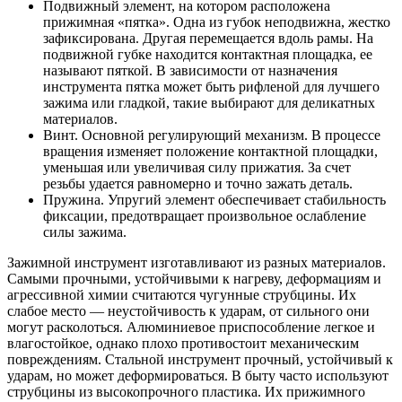
Подвижный элемент, на котором расположена
прижимная «пятка». Одна из губок неподвижна, жестко
зафиксирована. Другая перемещается вдоль рамы. На
подвижной губке находится контактная площадка, ее
называют пяткой. В зависимости от назначения
инструмента пятка может быть рифленой для лучшего
зажима или гладкой, такие выбирают для деликатных
материалов.
Винт. Основной регулирующий механизм. В процессе
вращения изменяет положение контактной площадки,
уменьшая или увеличивая силу прижатия. За счет
резьбы удается равномерно и точно зажать деталь.
Пружина. Упругий элемент обеспечивает стабильность
фиксации, предотвращает произвольное ослабление
силы зажима.
Зажимной инструмент изготавливают из разных материалов.
Самыми прочными, устойчивыми к нагреву, деформациям и
агрессивной химии считаются чугунные струбцины. Их
слабое место — неустойчивость к ударам, от сильного они
могут расколоться. Алюминиевое приспособление легкое и
влагостойкое, однако плохо противостоит механическим
повреждениям. Стальной инструмент прочный, устойчивый к
ударам, но может деформироваться. В быту часто используют
струбцины из высокопрочного пластика. Их прижимного