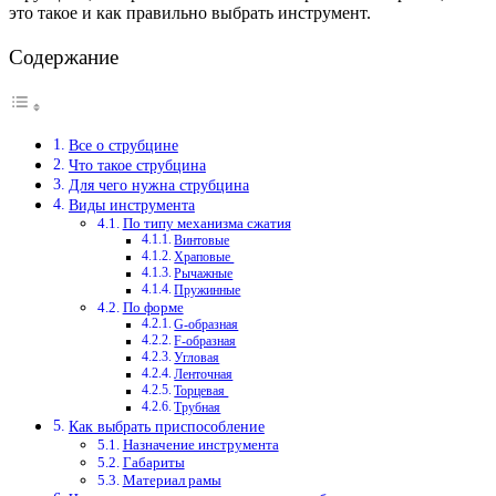
это такое и как правильно выбрать инструмент.
Содержание
Все о струбцине
Что такое струбцина
Для чего нужна струбцина
Виды инструмента
По типу механизма сжатия
Винтовые
Храповые
Рычажные
Пружинные
По форме
G-образная
F-образная
Угловая
Ленточная
Торцевая
Трубная
Как выбрать приспособление
Назначение инструмента
Габариты
Материал рамы