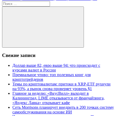
Поиск
для:
Поиск
Свежие записи
Доллар выше 82, евро выше 94: что происходит с
курсами валют в России
Премиальное чтиво: топ полезных книг для
криптотрейдеров
Темы по криптовалютам: притоки в XRP-ETF рухнули
на 93%, а рынок снова проверяет уровень $1
Главное за неделю: «ВкусВилл» выходит в
Калининград, LIMÉ отказывается от франчайзинга,
«Яндекс Лавка» открывает кафе
Сеть Morrisons планирует внедрить в 200 точках систему
самообслуживания на основе ИИ