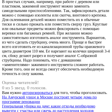
В простых случаях, например, при работе с деревом или
пластиком, зажимной инструмент можно заменить
самодельными приспособлениями. Так, зафиксировать детали
можно с помощью изоленты или скотча, винтового крепежа.
Для склеивания деталей можно поместить их в обычные
тиски и сильно прижать или поместить сверху груз. Круглые
или овальные предметы можно фиксировать с помощью
веревки или багажных ремней. При желании можно
самостоятельно изготовить аналог инструмента. Вариантов,
из чего сделать струбцину, очень много. Проще и быстрее
всего изготовить ее из канализационной трубы оранжевого
цвета диаметром 110 мм. Ее нарезают на колечки шириной 3-4
см, сбоку делают разрез и получают аналог С-образной
струбцины. Надо понимать, что с домашними
«заменителями» зажимного инструмента сложнее работать.
Кроме того, они не всегда смогут обеспечить необходимую
точность и силу зажима.
Оценка читателей!
0 из 5 звезд. 0 голосов.
Вам нужно
авторизироваться
для того, чтобы проголосовать.
Навигация
Предыдущая
На Амурской улице в Москве построят четыре дома по
запись:
программе реновации
по
Следующая
Генеральная уборка на даче: какие отходы необходимо
записям
запись:
вывезти с участка или сжечь до наступления холодов