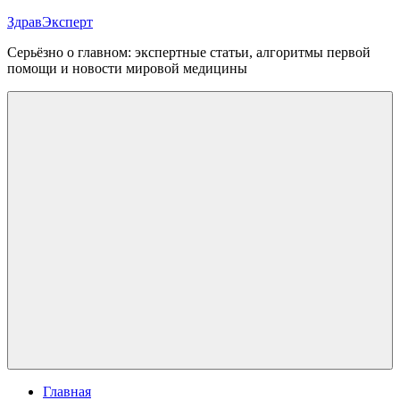
Перейти
ЗдравЭксперт
к
Серьёзно о главном: экспертные статьи, алгоритмы первой
содержимому
помощи и новости мировой медицины
Меню
Главная