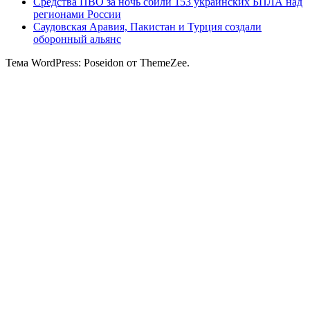
Средства ПВО за ночь сбили 153 украинских БПЛА над
регионами России
Саудовская Аравия, Пакистан и Турция создали
оборонный альянс
Тема WordPress: Poseidon от ThemeZee.