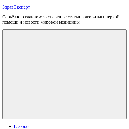
Перейти
ЗдравЭксперт
к
Серьёзно о главном: экспертные статьи, алгоритмы первой
содержимому
помощи и новости мировой медицины
Меню
Главная