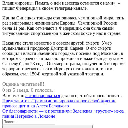
Владимировны. Память о ней навсегда останется с нами», –
пишет Федерация в своём телеграм-канале.
Ирина Синецкая трижды становилась чемпионкой мира, пять
раз выигрывала чемпионаты Европы. Чемпионкой России
была 11 раз. Как отмечают в Федерации, она была самой
титулованной спортсменкой в женском боксе у нас в стране.
Накануне стало известно о совсем другой смерти. Умер
музыкальный продюсер Дмитрий Сараев. О его смерти
сообщили власти Звёздного городка, посёлка под Москвой, в
котором Сараев официально проживал и даже был депутатом.
Сараеву было 53 года. Он умер от раны, полученной во время
террористического акта в «Крокус сити холле» и, таким
образом, стал 150-й жертвой той ужасной трагедии.
Оценка читателей!
0 из 5 звезд. 0 голосов.
Вам нужно
авторизироваться
для того, чтобы проголосовать.
Навигация
Предыдущая
Представитель Трампа анонсировал скорое освобождение
запись:
правозащитника Алеся Беляцкого
по
Следующая
От благодарности — к претензиям: Зеленская «грустит» из-за
записям
запись:
пения Нетребко в Лондоне
Поиск
для: