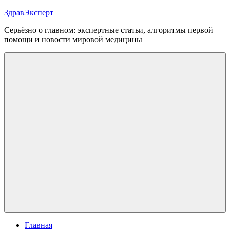
Перейти
ЗдравЭксперт
к
Серьёзно о главном: экспертные статьи, алгоритмы первой
содержимому
помощи и новости мировой медицины
Меню
Главная