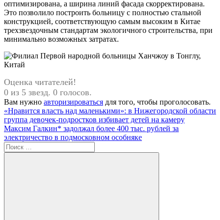
оптимизирована, а ширина линий фасада скорректирована.
Это позволило построить больницу с полностью стальной
конструкцией, соответствующую самым высоким в Китае
трехзвездочным стандартам экологичного строительства, при
минимально возможных затратах.
Оценка читателей!
0 из 5 звезд. 0 голосов.
Вам нужно
авторизироваться
для того, чтобы проголосовать.
Навигация
Предыдущая
«Нравится власть над маленькими»: в Нижегородской области
запись:
группа девочек-подростков избивает детей на камеру
по
Следующая
Максим Галкин* задолжал более 400 тыс. рублей за
записям
запись:
электричество в подмосковном особняке
Поиск
для: