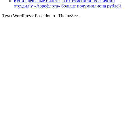
Купил дешевые билеты, а их отменили. Россиянин
отсудил у «Аэрофлота» больше полумиллиона рублей
Тема WordPress: Poseidon от ThemeZee.