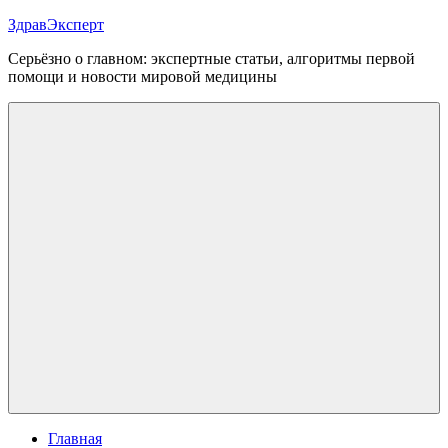
Перейти
ЗдравЭксперт
к
Серьёзно о главном: экспертные статьи, алгоритмы первой
содержимому
помощи и новости мировой медицины
Меню
Главная