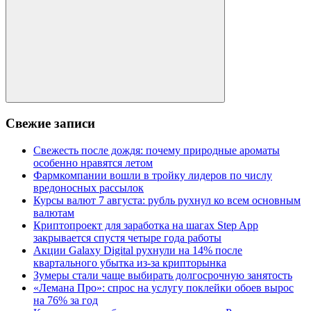
Поиск
Свежие записи
Свежесть после дождя: почему природные ароматы
особенно нравятся летом
Фармкомпании вошли в тройку лидеров по числу
вредоносных рассылок
Курсы валют 7 августа: рубль рухнул ко всем основным
валютам
Криптопроект для заработка на шагах Step App
закрывается спустя четыре года работы
Акции Galaxy Digital рухнули на 14% после
квартального убытка из-за крипторынка
Зумеры стали чаще выбирать долгосрочную занятость
«Лемана Про»: спрос на услугу поклейки обоев вырос
на 76% за год