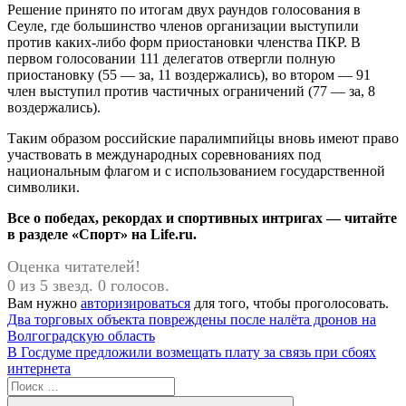
Решение принято по итогам двух раундов голосования в
Сеуле, где большинство членов организации выступили
против каких-либо форм приостановки членства ПКР. В
первом голосовании 111 делегатов отвергли полную
приостановку (55 — за, 11 воздержались), во втором — 91
член выступил против частичных ограничений (77 — за, 8
воздержались).
Таким образом российские паралимпийцы вновь имеют право
участвовать в международных соревнованиях под
национальным флагом и с использованием государственной
символики.
Все о победах, рекордах и спортивных интригах — читайте
в разделе «Спорт» на Life.ru.
Оценка читателей!
0 из 5 звезд. 0 голосов.
Вам нужно
авторизироваться
для того, чтобы проголосовать.
Навигация
Предыдущая
Два торговых объекта повреждены после налёта дронов на
запись:
Волгоградскую область
по
Следующая
В Госдуме предложили возмещать плату за связь при сбоях
записям
запись:
интернета
Поиск
для: