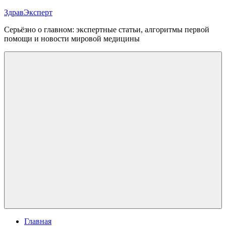
Перейти
ЗдравЭксперт
к
Серьёзно о главном: экспертные статьи, алгоритмы первой
содержимому
помощи и новости мировой медицины
Меню
Главная