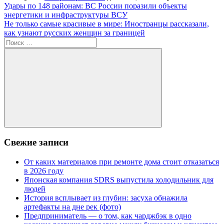
Навигация
Предыдущая
Удары по 148 районам: ВС России поразили объекты
запись:
энергетики и инфраструктуры ВСУ
по
Следующая
Не только самые красивые в мире: Иностранцы рассказали,
записям
запись:
как узнают русских женщин за границей
Поиск
для:
Поиск
Свежие записи
От каких материалов при ремонте дома стоит отказаться
в 2026 году
Японская компания SDRS выпустила холодильник для
людей
История всплывает из глубин: засуха обнажила
артефакты на дне рек (фото)
Предприниматель — о том, как чарджбэк в одно