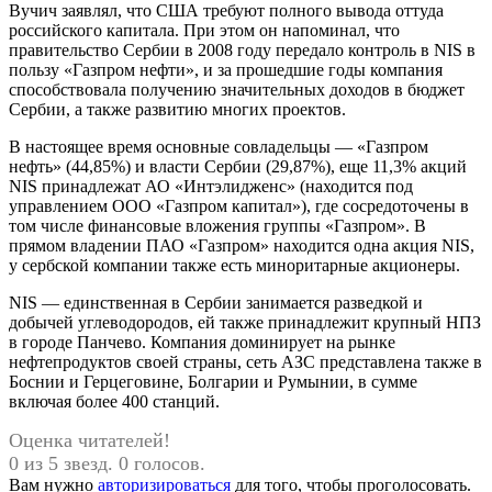
Вучич заявлял, что США требуют полного вывода оттуда
российского капитала. При этом он напоминал, что
правительство Сербии в 2008 году передало контроль в NIS в
пользу «Газпром нефти», и за прошедшие годы компания
способствовала получению значительных доходов в бюджет
Сербии, а также развитию многих проектов.
В настоящее время основные совладельцы — «Газпром
нефть» (44,85%) и власти Сербии (29,87%), еще 11,3% акций
NIS принадлежат АО «Интэлидженс» (находится под
управлением ООО «Газпром капитал»), где сосредоточены в
том числе финансовые вложения группы «Газпром». В
прямом владении ПАО «Газпром» находится одна акция NIS,
у сербской компании также есть миноритарные акционеры.
NIS — единственная в Сербии занимается разведкой и
добычей углеводородов, ей также принадлежит крупный НПЗ
в городе Панчево. Компания доминирует на рынке
нефтепродуктов своей страны, сеть АЗС представлена также в
Боснии и Герцеговине, Болгарии и Румынии, в сумме
включая более 400 станций.
Оценка читателей!
0 из 5 звезд. 0 голосов.
Вам нужно
авторизироваться
для того, чтобы проголосовать.