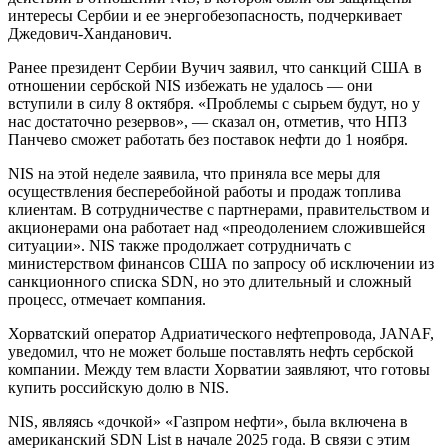
интересы Сербии и ее энергобезопасность, подчеркивает
Джедович-Ханданович.
Ранее президент Сербии Вучич заявил, что санкций США в
отношении сербской NIS избежать не удалось — они
вступили в силу 8 октября. «Проблемы с сырьем будут, но у
нас достаточно резервов», — сказал он, отметив, что НПЗ
Панчево сможет работать без поставок нефти до 1 ноября.
NIS на этой неделе заявила, что приняла все меры для
осуществления бесперебойной работы и продаж топлива
клиентам. В сотрудничестве с партнерами, правительством и
акционерами она работает над «преодолением сложившейся
ситуации». NIS также продолжает сотрудничать с
министерством финансов США по запросу об исключении из
санкционного списка SDN, но это длительный и сложный
процесс, отмечает компания.
Хорватский оператор Адриатического нефтепровода, JANAF,
уведомил, что не может больше поставлять нефть сербской
компании. Между тем власти Хорватии заявляют, что готовы
купить российскую долю в NIS.
NIS, являясь «дочкой» «Газпром нефти», была включена в
американский SDN List в начале 2025 года. В связи с этим