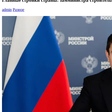
Главные стройки страны: замминистра строитель
admin
Разное