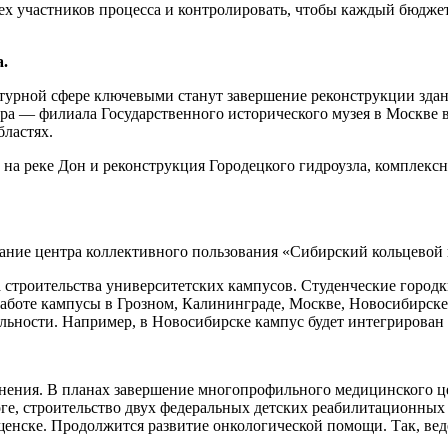
ех участников процесса и контролировать, чтобы каждый бюдже
а.
ьтурной сфере ключевыми станут завершение реконструкции здан
ра — филиала Государственного исторического музея в Москве 
бластях.
а на реке Дон и реконструкция Городецкого гидроузла, комплек
дание центра коллективного пользования «Сибирский кольцевой
 строительства университетских кампусов. Студенческие городк
аботе кампусы в Грозном, Калининграде, Москве, Новосибирске
иальности. Например, в Новосибирске кампус будет интегрирован
нения. В планах завершение многопрофильного медицинского це
, строительство двух федеральных детских реабилитационных ц
ещенске. Продолжится развитие онкологической помощи. Так, ве