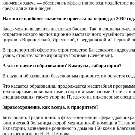
ключевая задача — обеспечить эффективное взаимодействие вс
среды для жизни людей.
Назовите наиболее значимые проекты на период до 2030 год
Здесь можно выделить несколько блоков. Так, в социально-кул
открытие нового экспозиционно-выставочного музейного цент
цирков в Воронежской, Иркутской, Свердловской и Тверской о
В транспортной сфере это строительство Багаевского гидроузл
узлов, строительство аэропорта Грозный (Северный).
А что в науке и образовании? Кампусы, лаборатории?
В науке и образовании безусловным приоритетом остается соз
Что касается образования, продолжается масштабная программа
технопарками, коворкингами, спортивными зонами. Сейчас в р
специализация: где-то упор на IT, где-то на инженерные спец
Здравоохранение, как всегда, в приоритете?
Безусловно. Традиционно в фокусе внимания сфера здравоохра
клинической больницы скорой медицинской помощи в Таганроге
Евпатории, возведение родильного дома на 150 коек в Благов
онкологии имени Н. Н. Петрова.