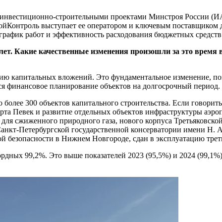
я инвестиционно-строительными проектами Минстроя России (
ройКонтроль выступает ее оператором и ключевым поставщиком 
 график работ и эффективность расходования бюджетных средств
лет. Какие качественные изменения произошли за это время 
нию капитальных вложений. Это фундаментальное изменение, по
ся финансовое планирование объектов на долгосрочный период.
о более 300 объектов капитального строительства. Если говорить
рта Певек и развитие отдельных объектов инфраструктуры аэро
для сжиженного природного газа, нового корпуса Третьяковской
анкт-Петербургской государственной консерватории имени Н. А
ой безопасности в Нижнем Новгороде, сдан в эксплуатацию тре
ордных 99,2%. Это выше показателей 2023 (95,5%) и 2024 (99,1%