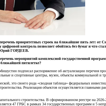
перечень приоритетных строек на ближайшие пять лет: от С
цифровой контроль позволяет обойтись без бумаг и что стало
Ф Юрий ГОРДЕЕВ.
еречень мероприятий комплексной государственной програм
в ближайшей пятилетке?
 Мишустин подписал распоряжение об актуализации перечня про
льные и спортивные центры, музеи, объекты коммунальной и т
ской, это своего рода «сводная таблица» федеральных инвестиц
строительства. Реализация объектов осуществляется главными ра
апитального строительства. В сформированном реестре на 2026-
вляется 47 ГРБС в рамках 34 государственных программ и 5 не