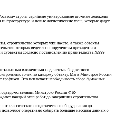
«Росатом» строит серийные универсальные атомные ледоколы
 инфраструктура и новые логистические узлы, которые дадут
ы, строительство которых уже начато, а также объекты
тельство которых ведется по поручениям президента и
ий субъектам согласно постановлению правительства №999.
капитальными вложениями подсистемы бюджетного
онтрольных точек по каждому объекту. Мы в Минстрое России
от графиков. Это исключает необходимость сбора бумажных
сле подведомственным Минстрою России ФБУ
дают каждый этап работ до завершения строительства.
 от классического геодезического оборудования до
ии позволяют оперативно собирать большие массивы данных о