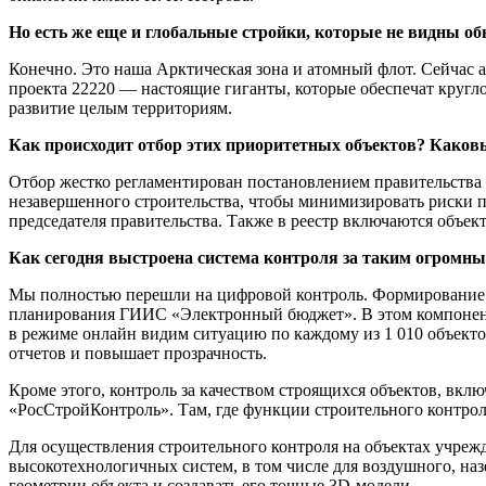
Но есть же еще и глобальные стройки, которые не видны о
Конечно. Это наша Арктическая зона и атомный флот. Сейчас 
проекта 22220 — настоящие гиганты, которые обеспечат кругл
развитие целым территориям.
Как происходит отбор этих приоритетных объектов? Каков
Отбор жестко регламентирован постановлением правительства 
незавершенного строительства, чтобы минимизировать риски п
председателя правительства. Также в реестр включаются объе
Как сегодня выстроена система контроля за таким огромны
Мы полностью перешли на цифровой контроль. Формирование 
планирования ГИИС «Электронный бюджет». В этом компонент
в режиме онлайн видим ситуацию по каждому из 1 010 объекто
отчетов и повышает прозрачность.
Кроме этого, контроль за качеством строящихся объектов, вк
«РосСтройКонтроль». Там, где функции строительного контрол
Для осуществления строительного контроля на объектах учреж
высокотехнологичных систем, в том числе для воздушного, на
геометрии объекта и создавать его точные 3D-модели.