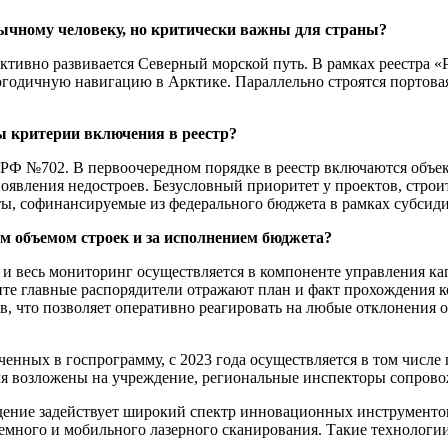
бычному человеку, но критически важны для страны?
активно развивается Северный морской путь. В рамках реестра 
огодичную навигацию в Арктике. Параллельно строятся портовая
ы критерии включения в реестр?
РФ №702. В первоочередном порядке в реестр включаются объект
оявления недостроев. Безусловный приоритет у проектов, строи
кты, софинансируемые из федерального бюджета в рамках субсид
м объемом строек и за исполнением бюджета?
и весь мониторинг осуществляется в компоненте управления 
е главные распорядители отражают план и факт прохождения к
в, что позволяет оперативно реагировать на любые отклонения 
люченных в госпрограмму, с 2023 года осуществляется в том чи
я возложены на учреждение, региональные инспекторы сопровож
дение задействует широкий спектр инновационных инструментов:
земного и мобильного лазерного сканирования. Такие технолог