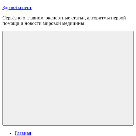
Перейти
ЗдравЭксперт
к
Серьёзно о главном: экспертные статьи, алгоритмы первой
содержимому
помощи и новости мировой медицины
Меню
Главная