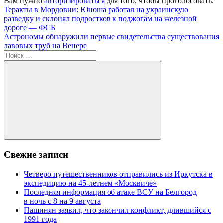
Вам нужно
авторизироваться
для того, чтобы проголосовать.
Навигация
Предыдущая
Теракты в Мордовии: Юноша работал на украинскую
запись:
разведку и склонял подростков к поджогам на железной
по
дороге — ФСБ
записям
Следующая
Астрономы обнаружили первые свидетельства существования
запись:
лавовых труб на Венере
Поиск
для:
Поиск
Свежие записи
Четверо путешественников отправились из Иркутска в
экспедицию на 45-летнем «Москвиче»
Последняя информация об атаке ВСУ на Белгород
в ночь с 8 на 9 августа
Пашинян заявил, что закончил конфликт, длившийся с
1991 года