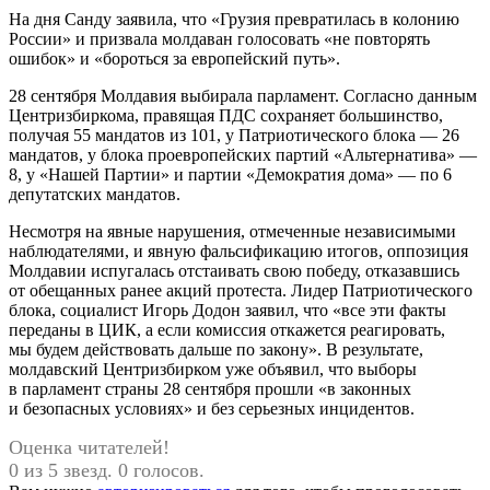
На дня Санду заявила, что «Грузия превратилась в колонию
России» и призвала молдаван голосовать «не повторять
ошибок» и «бороться за европейский путь».
28 сентября Молдавия выбирала парламент. Согласно данным
Центризбиркома, правящая ПДС сохраняет большинство,
получая 55 мандатов из 101, у Патриотического блока — 26
мандатов, у блока проевропейских партий «Альтернатива» —
8, у «Нашей Партии» и партии «Демократия дома» — по 6
депутатских мандатов.
Несмотря на явные нарушения, отмеченные независимыми
наблюдателями, и явную фальсификацию итогов, оппозиция
Молдавии испугалась отстаивать свою победу, отказавшись
от обещанных ранее акций протеста. Лидер Патриотического
блока, социалист Игорь Додон заявил, что «все эти факты
переданы в ЦИК, а если комиссия откажется реагировать,
мы будем действовать дальше по закону». В результате,
молдавский Центризбирком уже объявил, что выборы
в парламент страны 28 сентября прошли «в законных
и безопасных условиях» и без серьезных инцидентов.
Оценка читателей!
0 из 5 звезд. 0 голосов.