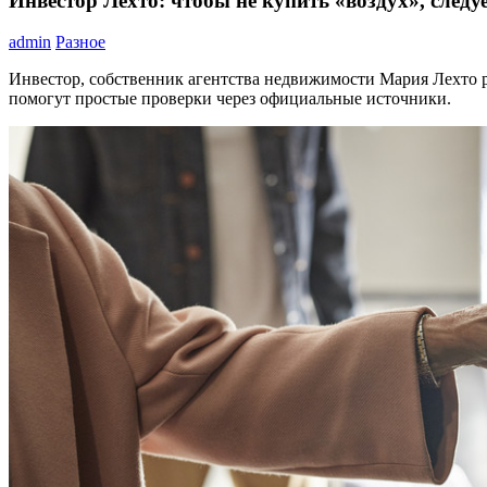
Инвестор Лехто: чтобы не купить «воздух», след
admin
Разное
Инвестор, собственник агентства недвижимости Мария Лехто р
помогут простые проверки через официальные источники.