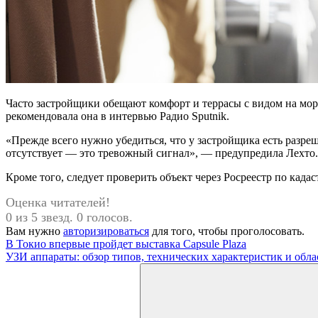
Часто застройщики обещают комфорт и террасы с видом на мор
рекомендовала она в интервью Радио Sputnik.
«Прежде всего нужно убедиться, что у застройщика есть разр
отсутствует — это тревожный сигнал», — предупредила Лехто.
Кроме того, следует проверить объект через Росреестр по када
Оценка читателей!
0 из 5 звезд. 0 голосов.
Вам нужно
авторизироваться
для того, чтобы проголосовать.
Навигация
Предыдущая
В Токио впервые пройдет выставка Capsule Plaza
запись:
Следующая
УЗИ аппараты: обзор типов, технических характеристик и обл
по
запись:
Поиск
записям
для: