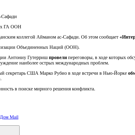
с-Сафади
данским коллегой Айманом ас-Сафади. Об этом сообщает
«Инте
ганизации Объединенных Наций (ООН).
ации Антониу Гутерриш
провели
переговоры, в ходе которых об
суждение наиболее острых международных проблем.
ный секретарь США Марко Рубио в ходе встречи в Нью-Йорке
об
.
нность в поиске мирного решения конфликта.
 Дом Mail