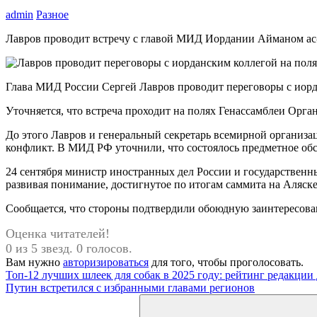
admin
Разное
Лавров проводит встречу с главой МИД Иордании Айманом а
Глава МИД России Сергей Лавров проводит переговоры с иор
Уточняется, что встреча проходит на полях Генассамблеи Ор
До этого Лавров и генеральный секретарь всемирной организ
конфликт. В МИД РФ уточнили, что состоялось предметное об
24 сентября министр иностранных дел России и государствен
развивая понимание, достигнутое по итогам саммита на Аляске
Сообщается, что стороны подтвердили обоюдную заинтересова
Оценка читателей!
0 из 5 звезд. 0 голосов.
Вам нужно
авторизироваться
для того, чтобы проголосовать.
Навигация
Предыдущая
Топ-12 лучших шлеек для собак в 2025 году: рейтинг редакции
запись:
Следующая
Путин встретился с избранными главами регионов
по
запись:
Поиск
записям
для: