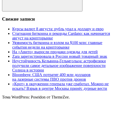
Поиск
Свежие записи
Курсы валют 8 августа: рубль упал к доллару и евро
Стагнация биткоина и рекорды Cardano: как начинается
август на крипторынке
Уязвимость биткоина и взлом на $100 млн: главные
события недели на крипторынке
На «Авито» выросли продажи одежды для детей
Zara зарегистрировала в России новый товарный знак
Неустойчивость Кельвина-Гельмгольца: астрофизики
получили самое детальное изображение поверхности
Солнца в истории
Bloomberg: США потратят 400 млн долларов
на лазерные системы ПВО против дронов
«Крот» в окружении генерала уже сработал. Можно не
искать? Взрыв в центре Москвы принёс дурные вести
Тема WordPress: Poseidon от ThemeZee.