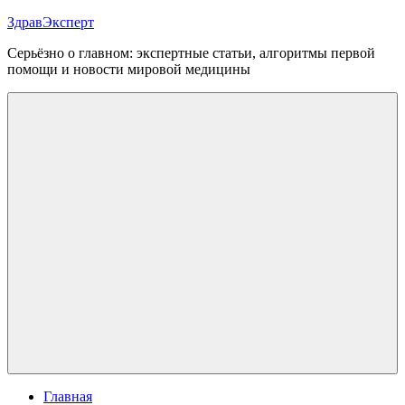
Перейти
ЗдравЭксперт
к
Серьёзно о главном: экспертные статьи, алгоритмы первой
содержимому
помощи и новости мировой медицины
Меню
Главная