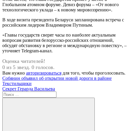
Глобальном атомном форуме. Девиз форума – «От нового
технологического уклада – к новому мировоззрению».
В ходе визита президента Беларуси запланирована встреча с
российским лидером Владимиром Путиным.
«Главы государств сверят часы по наиболее актуальным
вопросам развития белорусско-российских отношений,
обсудят обстановку в регионе и международную повестку», –
уточняет Telegram-канал.
Оценка читателей!
0 из 5 звезд. 0 голосов.
Вам нужно
авторизироваться
для того, чтобы проголосовать.
Навигация
Предыдущая
Собянин объявил об открытии новой дороги в районе
запись:
Текстильщики
по
Следующая
Секрет Герарда Васильева
записям
запись:
Поиск
для: