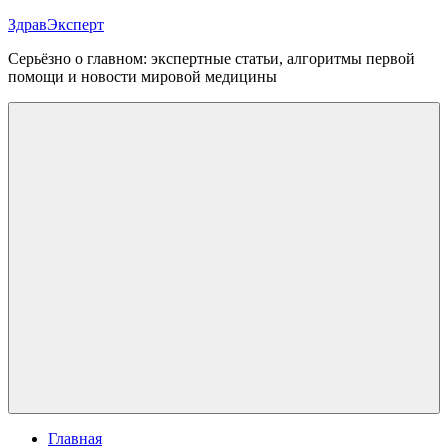
Перейти
ЗдравЭксперт
к
Серьёзно о главном: экспертные статьи, алгоритмы первой
содержимому
помощи и новости мировой медицины
Меню
Главная