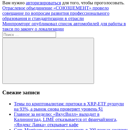
Вам нужно
авторизироваться
для того, чтобы проголосовать.
Навигация
Предыдущая
Отраслевое объединение «СОЮЗЦЕМЕНТ» провело
запись:
совещание по вопросам развития профессионального
по
образования и стандартизации в отрасли
записям
Следующая
Минпромторг опубликовал список автомобилей для работы в
запись:
такси по закону о локализации
Поиск
для:
Поиск
Свежие записи
Темы по криптовалютам: притоки в XRP-ETF рухнули
на 93%, а рынок снова проверяет уровень $1
Главное за неделю: «ВкусВилл» выходит в
Калининград, LIMÉ отказывается от франчайзинга,
«Яндекс Лавка» открывает кафе
Сеть Morrisons планирует внедрить в 200 точках систему