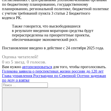
по бюджетному планированию, государственному
планированию, региональной политике, бюджетной политике
с учетом требований пункта 3 статьи 2 Бюджетного
кодекса РК.
Также говорится, что высвободившиеся
в результате введения моратория средства будут
перераспределены на приоритетные проекты,
обеспечивающие экономический рост.
Постановление введено в действие с 24 сентября 2025 года.
Оценка читателей!
0 из 5 звезд. 0 голосов.
Вам нужно
авторизироваться
для того, чтобы проголосовать.
Навигация
Предыдущая
Голикова заявила о перспективах жизни россиян до 120 лет
запись:
Следующая
Глава управления Росгвардии по Северной Осетии задержан
по
запись:
по делу о взятке
записям
Поиск
для: