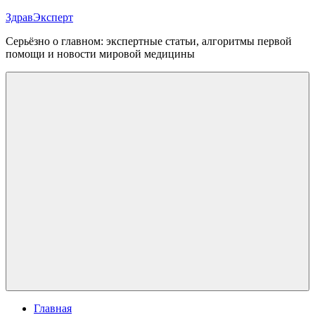
Перейти
ЗдравЭксперт
к
Серьёзно о главном: экспертные статьи, алгоритмы первой
содержимому
помощи и новости мировой медицины
Меню
Главная