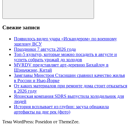
Поиск
Свежие записи
Появилось видео удара «Искандером» по военному
эшелону ВСУ
Праздники 7 августа 2026 года
Топ-5 культур, которые можно посадить в августе и
успеть собрать урожай до холодов
MVRDV представляет арт-деревню Бихайлоу в
Шэньчжэне, Китай
Замглавы Минстроя Стасишин сравнил качество жилья
в России и Нью-Йорке
От каких материалов при ремонте дома стоит отказаться
в 2026 году
Японская компания SDRS выпустила холодильник для
людей
История всплывает из глубин: засуха обнажила
артефакты на дне рек (фото)
Тема WordPress: Poseidon от ThemeZee.