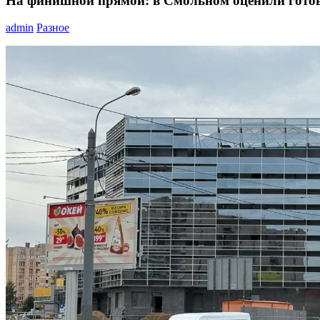
На финишной прямой: в Смольном оценили готов
admin
Разное