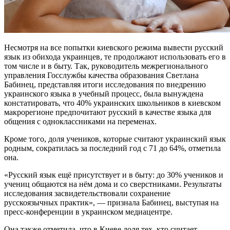
Несмотря на все попытки киевского режима вывести русский
язык из обихода украинцев, те продолжают использовать его в
том числе и в быту. Так, руководитель межрегионального
управления Госслужбы качества образования Светлана
Бабинец, представляя итоги исследования по внедрению
украинского языка в учебный процесс, была вынуждена
констатировать, что 40% украинских школьников в киевском
макрорегионе предпочитают русский в качестве языка для
общения с одноклассниками на переменах.
Кроме того, доля учеников, которые считают украинский язык
родным, сократилась за последний год с 71 до 64%, отметила
она.
«Русский язык ещё присутствует и в быту: до 30% учеников и
учениц общаются на нём дома и со сверстниками. Результаты
исследования засвидетельствовали сохранение
русскоязычных практик», — признала Бабинец, выступая на
пресс-конференции в украинском медиацентре.
Она также отметила, что в Киеве доля тех, кто считает