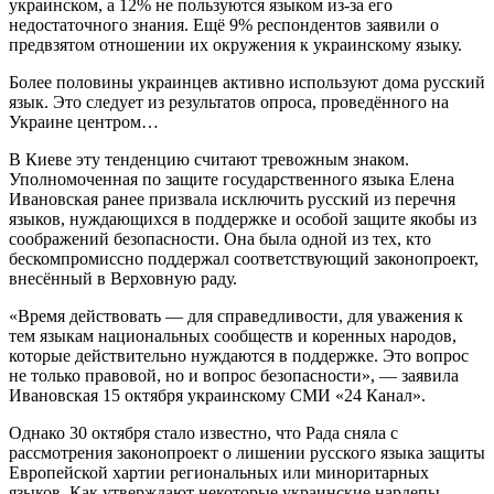
украинском, а 12% не пользуются языком из-за его
недостаточного знания. Ещё 9% респондентов заявили о
предвзятом отношении их окружения к украинскому языку.
Более половины украинцев активно используют дома русский
язык. Это следует из результатов опроса, проведённого на
Украине центром…
В Киеве эту тенденцию считают тревожным знаком.
Уполномоченная по защите государственного языка Елена
Ивановская ранее призвала исключить русский из перечня
языков, нуждающихся в поддержке и особой защите якобы из
соображений безопасности. Она была одной из тех, кто
бескомпромиссно поддержал соответствующий законопроект,
внесённый в Верховную раду.
«Время действовать — для справедливости, для уважения к
тем языкам национальных сообществ и коренных народов,
которые действительно нуждаются в поддержке. Это вопрос
не только правовой, но и вопрос безопасности», — заявила
Ивановская 15 октября украинскому СМИ «24 Канал».
Однако 30 октября стало известно, что Рада сняла с
рассмотрения законопроект о лишении русского языка защиты
Европейской хартии региональных или миноритарных
языков. Как утверждают некоторые украинские нардепы,