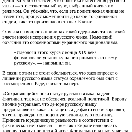
Денис Батурин согласен, что политика вытеснения русского
языка — это сознательный курс, выбранный киевским
режимом. Он убеждён, что, если эта политическая линия не
изменится, процесс может дойти до какой-то финальной
стадии, как это произошло в странах Балтии.
Отвечая на вопрос о причинах такой одержимости киевской
власти идеей искоренения русского языка, Неменский
объяснил это особенностями украинского национализма.
«Идеологи этого курса с конца XIX века
формировали установку на нетерпимость ко всему
русскому», — напомнил он.
В связи с этим не стоит обольщаться, что законопроект о
лишении русского языка статуса охраняемого был снят с
рассмотрения в Раде, считает эксперт.
«Сохраняющийся пока статус русского языка на деле
фиктивен, так как не обеспечен реальной политикой. Европу
вполне устраивает, что де-юре русскому языку
предоставляется какая-то защита, а де-факто его искореняют,
то есть проводят полноценную этноцидную политику.
Приводить юридическую реальность в соответствии с
фактической нет смысла — всё-таки Европе надо делать
хорошую мину при плохой игре. Формально она выступает за