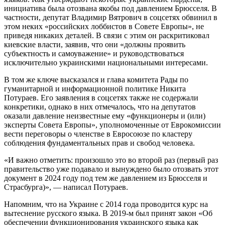
инициатива была отозвана якобы под давлением Брюсселя. В
частности, депутат Владимир Вятрович в соцсетях обвинил в
этом неких «российских лоббистов в Совете Европы», не
приведя никаких деталей. В связи с этим он раскритиковал
киевские власти, заявив, что они «должны проявить
субъектность и самоуважение» и руководствоваться
исключительно украинскими национальными интересами.
В том же ключе высказался и глава комитета Рады по
гуманитарной и информационной политике Никита
Потураев. Его заявления в соцсетях также не содержали
конкретики, однако в них отмечалось, что на депутатов
оказали давление неизвестные ему «функционеры и (или)
эксперты Совета Европы», уполномоченные от Еврокомиссии
вести переговоры о членстве в Евросоюзе по кластеру
соблюдения фундаментальных прав и свобод человека.
«И важно отметить: произошло это во второй раз (первый раз
правительство уже подавало и вынуждено было отозвать этот
документ в 2024 году под тем же давлением из Брюсселя и
Страсбурга)», — написал Потураев.
Напомним, что на Украине с 2014 года проводится курс на
вытеснение русского языка. В 2019-м был принят закон «Об
обеспечении функционирования украинского языка как