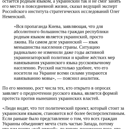
остаётся родным языком, а украинский так и не смог занять
его место в повседневной жизни, сказал ведущий эксперт
Российского института стратегических исследований Олег
Неменский.
«Вся пропаганда Киева, заявляющая, что для
абсолютного большинства граждан республики
родным языком является украинский, просто
лжива. На самом деле украинский — язык
меньшинства населения страны. Ситуацию
радикально не изменили даже годы активной
украинизаторской политики и крайне жёстких мер
навязывания украинского языка русскоязычному
населению. Русский настолько удобнее, что его
носители на Украине всеми силами упираются
навязыванию мовы», — пояснил аналитик.
По его мнению, рост числа тех, кто открыто в опросах
заявляет о предпочтении русского языка, является формой
протеста против нынешних украинских властей.
«Люди видят, что тот политический проект, который стоит за
украинским языком, становится всё более бесперспективным.
Если раньше было представление о том, что всех граждан
Украины объединяет мечта стать частью Запада, потому
что там почти «рай земной», то теперь понимание того, что