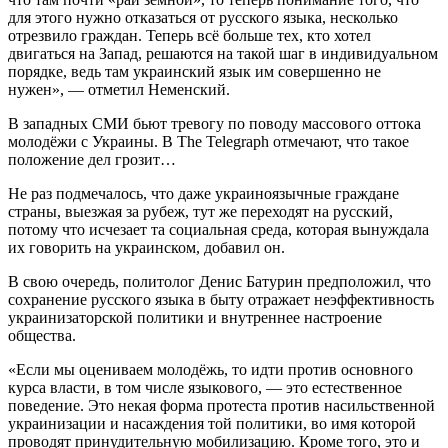
для этого нужно отказаться от русского языка, несколько
отрезвило граждан. Теперь всё больше тех, кто хотел
двигаться на Запад, решаются на такой шаг в индивидуальном
порядке, ведь там украинский язык им совершенно не
нужен», — отметил Неменский.
В западных СМИ бьют тревогу по поводу массового оттока
молодёжи с Украины. В The Telegraph отмечают, что такое
положение дел грозит…
Не раз подмечалось, что даже украиноязычные граждане
страны, выезжая за рубеж, тут же переходят на русский,
потому что исчезает та социальная среда, которая вынуждала
их говорить на украинском, добавил он.
В свою очередь, политолог Денис Батурин предположил, что
сохранение русского языка в быту отражает неэффективность
украинизаторской политики и внутреннее настроение
общества.
«Если мы оцениваем молодёжь, то идти против основного
курса власти, в том числе языкового, — это естественное
поведение. Это некая форма протеста против насильственной
украинизации и насаждения той политики, во имя которой
проводят принудительную мобилизацию. Кроме того, это и