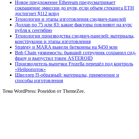
Новое предложение Ethereum предусматривает
сокращение эмиссии до нуля, если объем стекинга ETH
достигнет $112 млрд
Технологии и этапы изготовления сэндвич-панелей
Доллар по 75 или 83: какие факторы повлияют на курс
рубля к сентябрю
Технологии производства сэндвич-панелей: материалы,
конструкции и этапы изготовления
Strategy и MARA вывели биткоины на $450 млн
Bnb Chain уязвимость: бывший сотрудник сохранил сид-
фразу и выпустил токен ASTEROID
Производитель выпечки Frozella перешёл под контроль
«Нейропоток»
Швеллер П-образный: материалы, применение и
способы изготовления
Тема WordPress: Poseidon от ThemeZee.