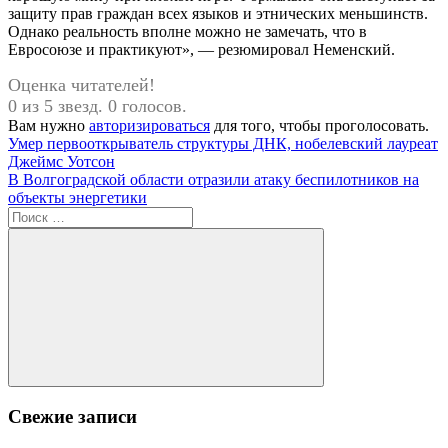
защиту прав граждан всех языков и этнических меньшинств.
Однако реальность вполне можно не замечать, что в
Евросоюзе и практикуют», — резюмировал Неменский.
Оценка читателей!
0 из 5 звезд. 0 голосов.
Вам нужно
авторизироваться
для того, чтобы проголосовать.
Навигация
Предыдущая
Умер первооткрыватель структуры ДНК, нобелевский лауреат
запись:
Джеймс Уотсон
по
Следующая
В Волгоградской области отразили атаку беспилотников на
записям
запись:
объекты энергетики
Поиск
для:
Поиск
Свежие записи