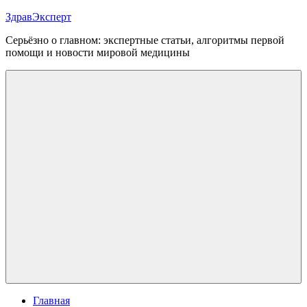
Перейти
ЗдравЭксперт
к
Серьёзно о главном: экспертные статьи, алгоритмы первой
содержимому
помощи и новости мировой медицины
Меню
Главная