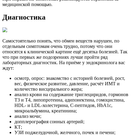
медицинской помощью.
Диагностика
Самостоятельно понять, что обмен веществ нарушен, по
отдельным симптомам очень трудно, потому что они
относятся к клинической картине ещё десятка болезней. Так
что при первых же подозрениях лучше пройти ряд
лабораторных диагностик. На приёме у эндокринолога вас
ждут:
осмотр, опрос: знакомство с историей болезней, рост,
вес, физическое развитие, давление, расчёт ИМТ и
количество висцерального жира;
анализ крови на содержание триглециридов, гормонов
Т3 и Т4, липопротеина, адипонектина, гомоцистина,
HDL- и LDL-холестерина, C-пептидов, HbA1c,
микроальбумина, креатинина;
анализ мочи;
допплерография сонных артерий;
КТ;
УЗИ поджелудочной, желчного, почек и печени;