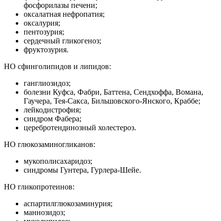
фосфорилазы печени;
оксалатная нефропатия;
оксалурия;
пентозурия;
сердечный гликогеноз;
фруктозурия.
НО сфинголипидов и липидов:
ганглиозидоз;
болезни Куфса, Фабри, Баттена, Сендхоффа, Вомана,
Гаучера, Тея-Сакса, Бильшовского-Янского, Краббе;
лейкодистрофия;
синдром Фабера;
церебротендинозный холестероз.
НО глюкозаминогликанов:
мукополисахаридоз;
синдромы Гунтера, Гурлера-Шейе.
НО гликопротеинов:
аспартилглюкозаминурия;
маннозидоз;