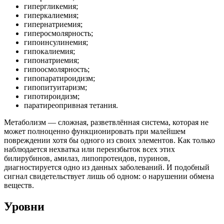
гипергликемия;
гиперкалиемия;
гипернатриемия;
гиперосмолярность;
гипоинсулинемия;
гипокалиемия;
гипонатриемия;
гипоосмолярность;
гипопаратироидизм;
гипопитуитаризм;
гипотироидизм;
паратиреопривная тетания.
Метаболизм — сложная, разветвлённая система, которая не
может полноценно функционировать при малейшем
повреждении хотя бы одного из своих элементов. Как только
наблюдается нехватка или переизбыток всех этих
билирубинов, амилаз, липопротеидов, пуринов,
диагностируется одно из данных заболеваний. И подобный
сигнал свидетельствует лишь об одном: о нарушении обмена
веществ.
Уровни