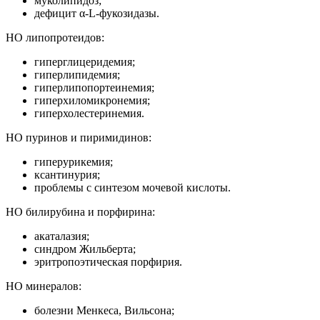
муколипидоз;
дефицит α-L-фукозидазы.
НО липопротеидов:
гиперглицеридемия;
гиперлипидемия;
гиперлипопортеинемия;
гиперхиломикронемия;
гиперхолестеринемия.
НО пуринов и пиримидинов:
гиперурикемия;
ксантинурия;
проблемы с синтезом мочевой кислоты.
НО билирубина и порфирина:
акаталазия;
синдром Жильберта;
эритропоэтическая порфирия.
НО минералов:
болезни Менкеса, Вильсона;