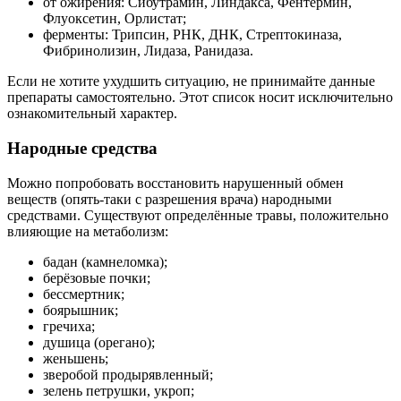
от ожирения: Сибутрамин, Линдакса, Фентермин,
Флуоксетин, Орлистат;
ферменты: Трипсин, РНК, ДНК, Стрептокиназа,
Фибринолизин, Лидаза, Ранидаза.
Если не хотите ухудшить ситуацию, не принимайте данные
препараты самостоятельно. Этот список носит исключительно
ознакомительный характер.
Народные средства
Можно попробовать восстановить нарушенный обмен
веществ (опять-таки с разрешения врача) народными
средствами. Существуют определённые травы, положительно
влияющие на метаболизм:
бадан (камнеломка);
берёзовые почки;
бессмертник;
боярышник;
гречиха;
душица (орегано);
женьшень;
зверобой продырявленный;
зелень петрушки, укроп;