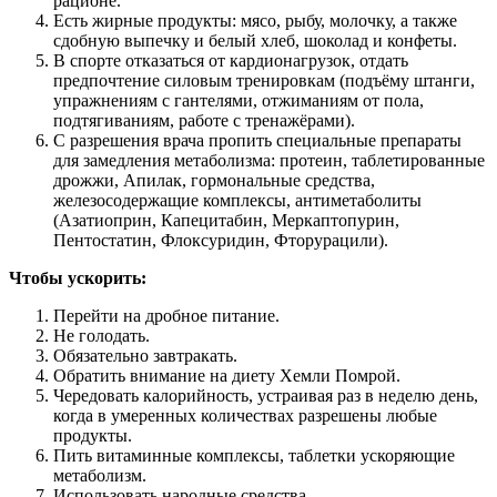
рационе.
Есть жирные продукты: мясо, рыбу, молочку, а также
сдобную выпечку и белый хлеб, шоколад и конфеты.
В спорте отказаться от кардионагрузок, отдать
предпочтение силовым тренировкам (подъёму штанги,
упражнениям с гантелями, отжиманиям от пола,
подтягиваниям, работе с тренажёрами).
С разрешения врача пропить специальные препараты
для замедления метаболизма: протеин, таблетированные
дрожжи, Апилак, гормональные средства,
железосодержащие комплексы, антиметаболиты
(Азатиоприн, Капецитабин, Меркаптопурин,
Пентостатин, Флоксуридин, Фторурацили).
Чтобы ускорить:
Перейти на дробное питание.
Не голодать.
Обязательно завтракать.
Обратить внимание на диету Хемли Помрой.
Чередовать калорийность, устраивая раз в неделю день,
когда в умеренных количествах разрешены любые
продукты.
Пить витаминные комплексы, таблетки ускоряющие
метаболизм.
Использовать народные средства.