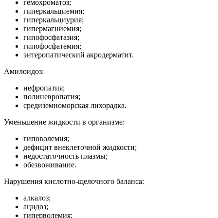
гемохроматоз;
гиперкальциемия;
гиперкальциурия;
гипермагниемия;
гипофосфатазия;
гипофосфатемия;
энтеропатический акродерматит.
Амилоидоз:
нефропатия;
полиневропатия;
средиземноморская лихорадка.
Уменьшение жидкости в организме:
гиповолемия;
дефицит внеклеточной жидкости;
недостаточность плазмы;
обезвоживание.
Нарушения кислотно-щелочного баланса:
алкалоз;
ацидоз;
гиперволемия;