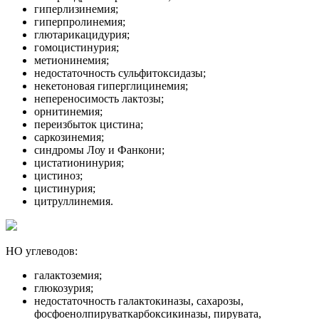
гиперлизинемия;
гиперпролинемия;
глютарикацидурия;
гомоцистинурия;
метионинемия;
недостаточность сульфитоксидазы;
некетоновая гиперглицинемия;
непереносимость лактозы;
орнитинемия;
переизбыток цистина;
саркозинемия;
синдромы Лоу и Фанкони;
цистатионинурия;
цистиноз;
цистинурия;
цитруллинемия.
НО углеводов:
галактоземия;
глюкозурия;
недостаточность галактокиназы, сахарозы,
фосфоенолпируваткарбоксикиназы, пирувата,