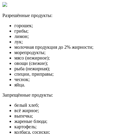
Разрешённые продукты:
горошек;
грибы;
лимон;
лук;
молочная продукция до 2% жирности;
морепродукты;
мясо (нежирное);
овощи (свежие);
рыба (нежирная);
специи, приправы;
чеснок;
яйца.
Запрещённые продукты:
белый хлеб;
всё жирное;
выпечка;
жареные блюда;
картофель;
колбаса, сосиски;