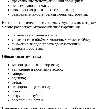
прекращение менструации или сбой цикла;
невозможность зачать;
повышенная растительность на лице;
раздражительность, резкая смена настроений.
Есть и специфические симптомы у мужчин, по которым
можно распознать метаболические нарушения:
снижение мышечной массы;
увеличение в объёмах молочных желез и бёдер;
снижение либидо вплоть до импотенции;
аденома простаты.
Общая симптоматика
Бесконтрольный набор веса;
выпадение и посечение волос;
запоры;
одышка;
отёки;
нездоровый цвет лица;
поносы;
разрушение зубов;
расслоение ногтей.
При первых же симптомах рекомендуется обратиться за