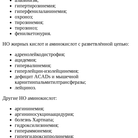
альбинизм;
гипертирозинемия;
гиперфенилаланинемия;
охроноз;
тирозинемия;
тирозиноз;
фенилкетонурия.
НО жирных кислот и аминокислот с разветвлённой цепью:
адренолейкодистрофия;
ацидемия;
гипервалинемия;
гиперлейцин-изолейцинемия;
дефицит ACADs и мышечной
карнитинпальмитилтрансферазы;
лейциноз.
Другие НО аминокислот:
аргининемия;
аргининосукцинаацидурия;
болезнь Хартнапа;
гидроксилизинемия;
гипераммонемия;
гипергидроксипролинемия;