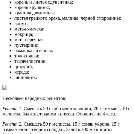
корень и листья одуванчика;
корень крушины;
крапива двудомная;
листья грецкого ореха, малины, чёрной смородины;
лопух;
мать-и-мачеха;
мокрица;
мята перечная;
пустырник;
ромашка аптечная;
толокнянка;
тысячелистник;
цикорий;
череда;
шиповник.
Несколько народных рецептов:
Рецепт 1.
Смешать 50 г листьев земляники, 20 г тимьяна, 10 г
мелиссы. Залить стаканом кипятка. Оставить на 4 часа.
Рецепт 2.
Смешать 50 г мелиссы, 15 г семян укропа, 15 г
измельчённого корня солодки. Залить 300 мл кипятка.