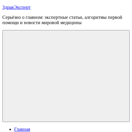
Перейти
ЗдравЭксперт
к
Серьёзно о главном: экспертные статьи, алгоритмы первой
содержимому
помощи и новости мировой медицины
Меню
Главная