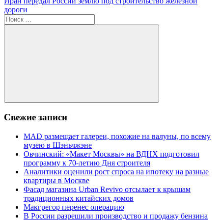
Следующая
Иран передал России землю под строительство железной
записям
запись:
дороги
Поиск
для:
Поиск
Свежие записи
MAD размещает галереи, похожие на валуны, по всему
музею в Шэньчжэне
Овчинский: «Макет Москвы» на ВДНХ подготовил
программу к 70-летию Дня строителя
Аналитики оценили рост спроса на ипотеку на разные
квартиры в Москве
Фасад магазина Urban Revivo отсылает к крышам
традиционных китайских домов
Макгрегор перенес операцию
В России разрешили производство и продажу бензина