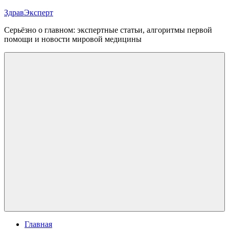
Перейти
ЗдравЭксперт
к
Серьёзно о главном: экспертные статьи, алгоритмы первой
содержимому
помощи и новости мировой медицины
Меню
Главная