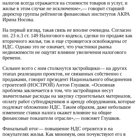
налогов всегда отражается на стоимости товаров и услуг, и
жилье в этом случае не исключение»,— говорит старший
директор группы рейтингов финансовых институтов АКРА
Ирина Носова.
На первый взгляд, такая связь не вполне очевидна. Согласно
пп. 23 п.3 ст. 149 Налогового кодекса, сделки по продаже как
вторичного жилья, так и еще строящегося освобождены от
НДС. Однако это не означает, что участники рынка
недвижимости не ощутят влияние увеличения налогового
бремени.
Сильнее всего с ним столкнутся застройщики— на других
этапах реализации проектов, не связанных собственно с
продажами, говорит президент Национального объединения
строителей (НОСТРОЙ) Антон Глушков. «Основная
проблема заключается в том, что застройщики несут
значительные расходы на закупку строительных материалов,
оплату работ субподрядчиков и аренду оборудования, которые
подлежат обложению НДС. Таким образом, даже небольшое
изменение ставки налога окажет влияние на общие
финансовые показатели отрасли»,— поясняет Глушков.
Финальный итог— повышение НДС отразится и на
покупателях жилья. Как минимум, они почувствуют его в