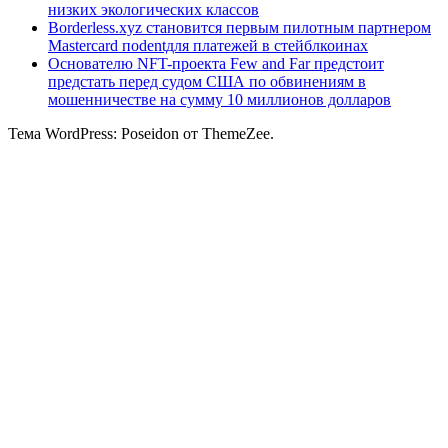
низких экологических классов
Borderless.xyz становится первым пилотным партнером
Mastercard поdentдля платежей в стейблкоинах
Основателю NFT-проекта Few and Far предстоит
предстать перед судом США по обвинениям в
мошенничестве на сумму 10 миллионов долларов
Тема WordPress: Poseidon от ThemeZee.