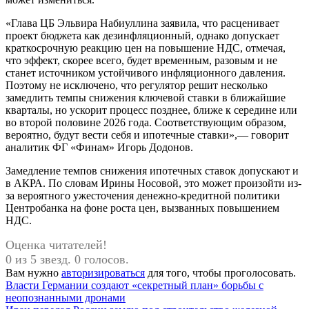
«Глава ЦБ Эльвира Набиуллина заявила, что расценивает
проект бюджета как дезинфляционный, однако допускает
краткосрочную реакцию цен на повышение НДС, отмечая,
что эффект, скорее всего, будет временным, разовым и не
станет источником устойчивого инфляционного давления.
Поэтому не исключено, что регулятор решит несколько
замедлить темпы снижения ключевой ставки в ближайшие
кварталы, но ускорит процесс позднее, ближе к середине или
во второй половине 2026 года. Соответствующим образом,
вероятно, будут вести себя и ипотечные ставки»,— говорит
аналитик ФГ «Финам» Игорь Додонов.
Замедление темпов снижения ипотечных ставок допускают и
в АКРА. По словам Ирины Носовой, это может произойти из-
за вероятного ужесточения денежно-кредитной политики
Центробанка на фоне роста цен, вызванных повышением
НДС.
Оценка читателей!
0 из 5 звезд. 0 голосов.
Вам нужно
авторизироваться
для того, чтобы проголосовать.
Навигация
Предыдущая
Власти Германии создают «секретный план» борьбы с
запись:
неопознанными дронами
по