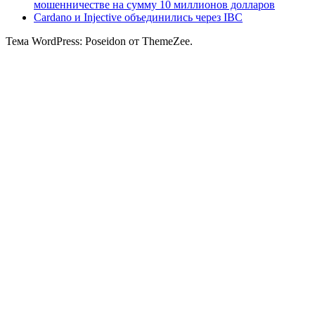
мошенничестве на сумму 10 миллионов долларов
Cardano и Injective объединились через IBC
Тема WordPress: Poseidon от ThemeZee.