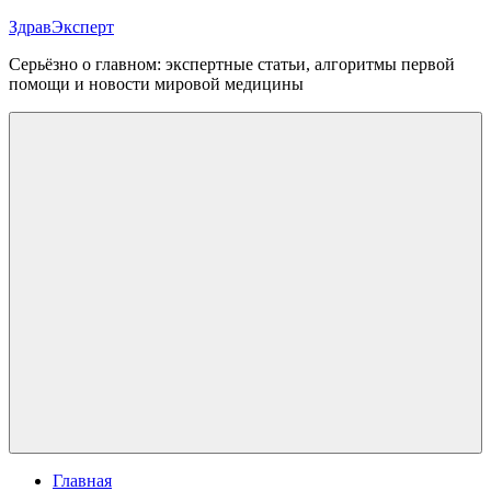
Перейти
ЗдравЭксперт
к
Серьёзно о главном: экспертные статьи, алгоритмы первой
содержимому
помощи и новости мировой медицины
Меню
Главная