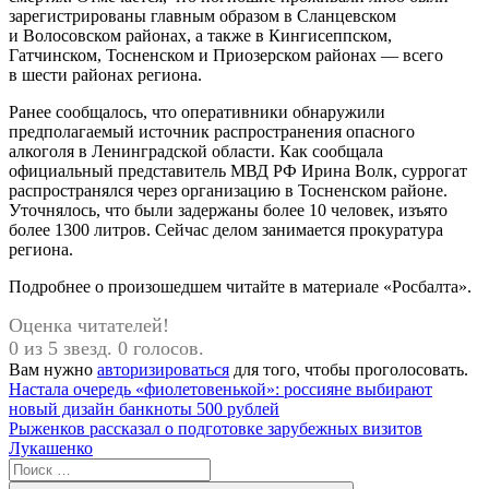
зарегистрированы главным образом в Сланцевском
и Волосовском районах, а также в Кингисеппском,
Гатчинском, Тосненском и Приозерском районах — всего
в шести районах региона.
Ранее сообщалось, что оперативники обнаружили
предполагаемый источник распространения опасного
алкоголя в Ленинградской области. Как сообщала
официальный представитель МВД РФ Ирина Волк, суррогат
распространялся через организацию в Тосненском районе.
Уточнялось, что были задержаны более 10 человек, изъято
более 1300 литров. Сейчас делом занимается прокуратура
региона.
Подробнее о произошедшем читайте в материале «Росбалта».
Оценка читателей!
0 из 5 звезд. 0 голосов.
Вам нужно
авторизироваться
для того, чтобы проголосовать.
Навигация
Предыдущая
Настала очередь «фиолетовенькой»: россияне выбирают
запись:
новый дизайн банкноты 500 рублей
по
Следующая
Рыженков рассказал о подготовке зарубежных визитов
записям
запись:
Лукашенко
Поиск
для: