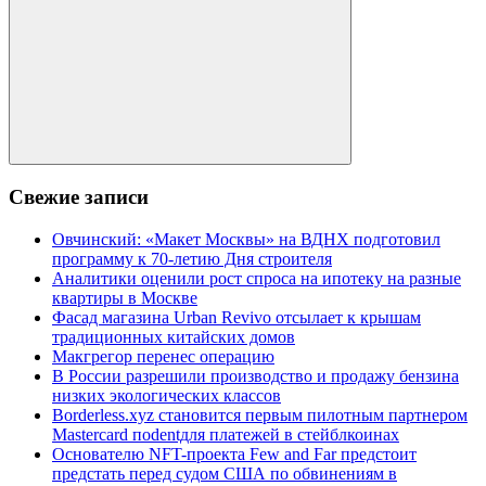
Поиск
Свежие записи
Овчинский: «Макет Москвы» на ВДНХ подготовил
программу к 70-летию Дня строителя
Аналитики оценили рост спроса на ипотеку на разные
квартиры в Москве
Фасад магазина Urban Revivo отсылает к крышам
традиционных китайских домов
Макгрегор перенес операцию
В России разрешили производство и продажу бензина
низких экологических классов
Borderless.xyz становится первым пилотным партнером
Mastercard поdentдля платежей в стейблкоинах
Основателю NFT-проекта Few and Far предстоит
предстать перед судом США по обвинениям в