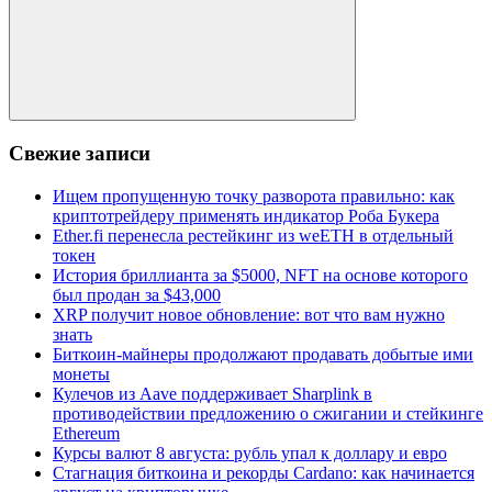
Поиск
Свежие записи
Ищем пропущенную точку разворота правильно: как
криптотрейдеру применять индикатор Роба Букера
Ether.fi перенесла рестейкинг из weETH в отдельный
токен
История бриллианта за $5000, NFT на основе которого
был продан за $43,000
XRP получит новое обновление: вот что вам нужно
знать
Биткоин-майнеры продолжают продавать добытые ими
монеты
Кулечов из Aave поддерживает Sharplink в
противодействии предложению о сжигании и стейкинге
Ethereum
Курсы валют 8 августа: рубль упал к доллару и евро
Стагнация биткоина и рекорды Cardano: как начинается