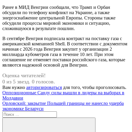
Ранее в МИД Венгрии сообщали, что Трамп и Орбан
обсудили по телефону конфликт на Украине, а также
энергоснабжение центральной Европы. Стороны также
обсудили процессы мировой экономики и ситуацию,
сложившуюся в результате пошлин.
В сентябре Венгрия подписала контракт на поставку газа с
американской компанией Shell. В соответствии с документом
начиная с 2026 года Венгрия закупит у организации 2
миллиарда кубометров газа в течение 10 лет. При этом
соглашение не отменяет поставки российского газа, которые
являются надежной основой для Венгрии.
Оценка читателей!
0 из 5 звезд. 0 голосов.
Вам нужно
авторизироваться
для того, чтобы проголосовать.
Навигация
Предыдущая
Оппозиционные Санду силы вышли в лидеры на выборах в
запись:
Молдавии
по
Следующая
Орловский: закрытие Польшей границы не нанесло ущерба
записям
запись:
экономике Беларуси
Поиск
для: