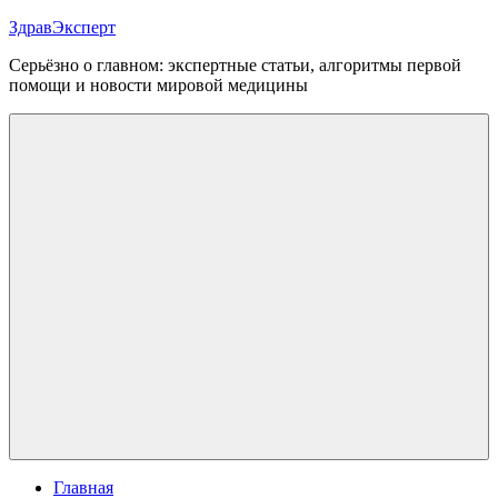
Перейти
ЗдравЭксперт
к
Серьёзно о главном: экспертные статьи, алгоритмы первой
содержимому
помощи и новости мировой медицины
Меню
Главная