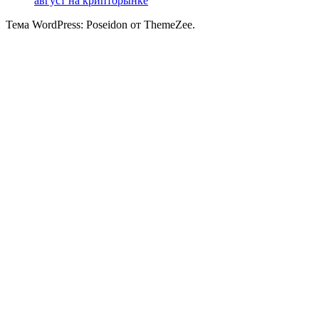
август на крипторынке
Тема WordPress: Poseidon от ThemeZee.