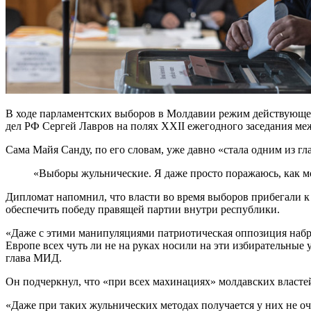
В ходе парламентских выборов в Молдавии режим действующе
дел РФ Сергей Лавров на полях XXII ежегодного заседания ме
Сама Майя Санду, по его словам, уже давно «стала одним из г
«Выборы жульнические. Я даже просто поражаюсь, как м
Дипломат напомнил, что власти во время выборов прибегали к 
обеспечить победу правящей партии внутри республики.
«Даже с этими манипуляциями патриотическая оппозиция набра
Европе всех чуть ли не на руках носили на эти избирательные
глава МИД.
Он подчеркнул, что «при всех махинациях» молдавских властей
«Даже при таких жульнических методах получается у них не 