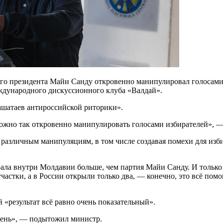
го президента Майи Санду откровенно манипулировал голосами
ждународного дискуссионного клуба «Валдай».
лашатаев антироссийской риторики».
ожно так откровенно манипулировать голосами избирателей», —
различным манипуляциям, в том числе создавая помехи для изби
ла внутри Молдавии больше, чем партия Майи Санду. И только з
 участки, а в России открыли только два, — конечно, это всё п
 «результат всё равно очень показательный».
очень», — подытожил министр.