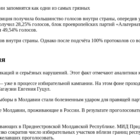
ии запомнятся как одни из самых грязных
зиция получила большинство голосов внутри страны, опередив
лучил 28,25% голосов, блок проевропейских партий «Альтерна
 49,54% голосов.
ов внутри страны. Однако после подсчёта 100% протоколов со в
ия
каций и серьёзных нарушений. Этот факт отмечают аналитики ка
х — уже в процессе избирательной кампании. На этом фоне прохо
агаузии Евгения Гуцул.
выборы в Молдавии стали болезненным ударом для правящей па
 Молдавии, проживающие в России. В результате проголосовать 
ивающих в Приднестровской Молдавской Республике. МИД Придн
зко сократив число избирательных участков вблизи границ респ
 желавших проголосовать.