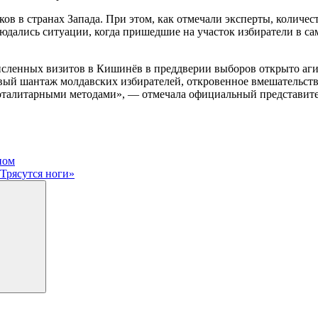
ов в странах Запада. При этом, как отмечали эксперты, количе
юдались ситуации, когда пришедшие на участок избиратели в с
исленных визитов в Кишинёв в преддверии выборов открыто аги
й шантаж молдавских избирателей, откровенное вмешательство
я тоталитарными методами», — отмечала официальный представи
ном
«Трясутся ноги»