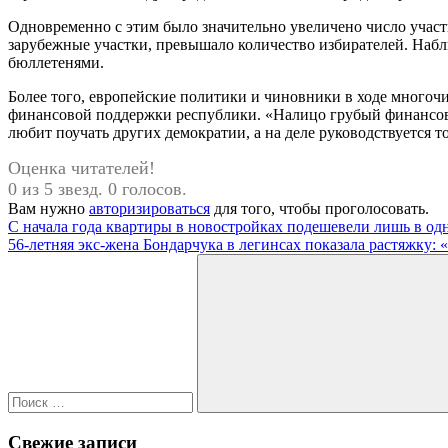
Одновременно с этим было значительно увеличено число участк
зарубежные участки, превышало количество избирателей. Набл
бюллетенями.
Более того, европейские политики и чиновники в ходе многоч
финансовой поддержки республики. «Налицо грубый финансовы
любит поучать других демократии, а на деле руководствуетс
Оценка читателей!
0 из 5 звезд. 0 голосов.
Вам нужно
авторизироваться
для того, чтобы проголосовать.
Навигация
Предыдущая
С начала года квартиры в новостройках подешевели лишь в од
запись:
Следующая
56-летняя экс-жена Бондарчука в легинсах показала растяжку: 
по
запись:
Поиск
записям
для:
Поиск
Свежие записи