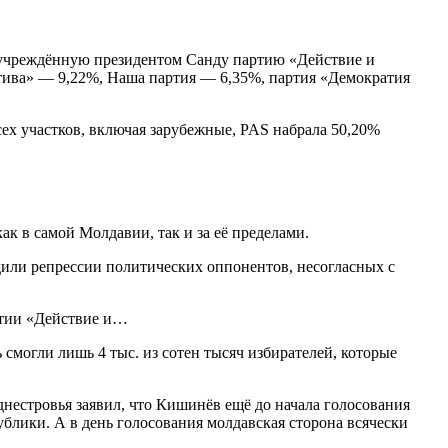
 учреждённую президентом Санду партию «Действие и
тива» — 9,22%, Наша партия — 6,35%, партия «Демократия
сех участков, включая зарубежные, PAS набрала 50,20%
к в самой Молдавии, так и за её пределами.
дили репрессии политических оппонентов, несогласных с
ртии «Действие и…
смогли лишь 4 тыс. из сотен тысяч избирателей, которые
естровья заявил, что Кишинёв ещё до начала голосования
ублики. А в день голосования молдавская сторона всячески