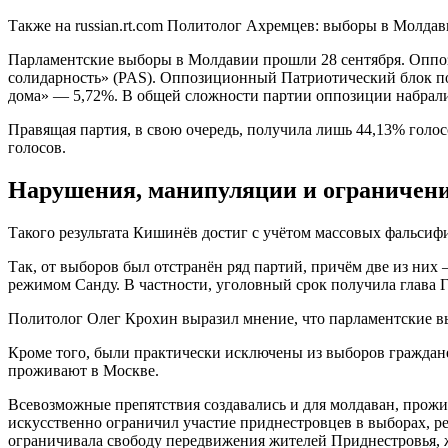
Также на russian.rt.com Политолог Ахремцев: выборы в Молдав
Парламентские выборы в Молдавии прошли 28 сентября. Оппо
солидарность» (PAS). Оппозиционный Патриотический блок по
дома» — 5,72%. В общей сложности партии оппозиции набрали
Правящая партия, в свою очередь, получила лишь 44,13% голос
голосов.
Нарушения, манипуляции и ограничен
Такого результата Кишинёв достиг с учётом массовых фальсифи
Так, от выборов был отстранён ряд партий, причём две из ни
режимом Санду. В частности, уголовный срок получила глава Г
Политолог Олег Крохин выразил мнение, что парламентские 
Кроме того, были практически исключены из выборов граждане
проживают в Москве.
Всевозможные препятствия создавались и для молдаван, прож
искусственно ограничил участие приднестровцев в выборах, ре
ограничивала свободу передвижения жителей Приднестровья,