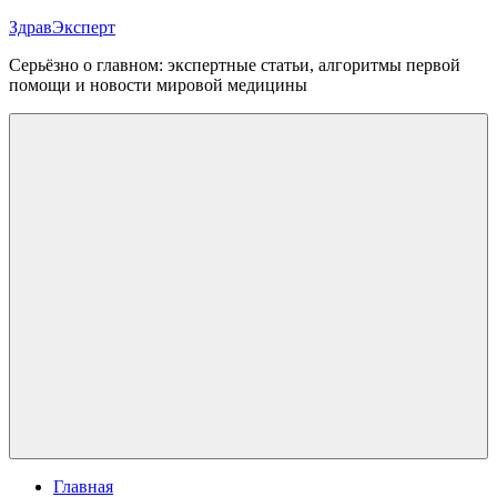
Перейти
ЗдравЭксперт
к
Серьёзно о главном: экспертные статьи, алгоритмы первой
содержимому
помощи и новости мировой медицины
Меню
Главная