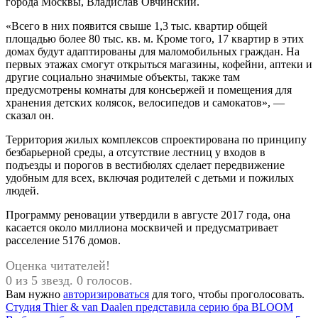
города Москвы, Владислав Овчинский.
«Всего в них появится свыше 1,3 тыс. квартир общей
площадью более 80 тыс. кв. м. Кроме того, 17 квартир в этих
домах будут адаптированы для маломобильных граждан. На
первых этажах смогут открыться магазины, кофейни, аптеки и
другие социально значимые объекты, также там
предусмотрены комнаты для консьержей и помещения для
хранения детских колясок, велосипедов и самокатов», —
сказал он.
Территория жилых комплексов спроектирована по принципу
безбарьерной среды, а отсутствие лестниц у входов в
подъезды и порогов в вестибюлях сделает передвижение
удобным для всех, включая родителей с детьми и пожилых
людей.
Программу реновации утвердили в августе 2017 года, она
касается около миллиона москвичей и предусматривает
расселение 5176 домов.
Оценка читателей!
0 из 5 звезд. 0 голосов.
Вам нужно
авторизироваться
для того, чтобы проголосовать.
Навигация
Предыдущая
Студия Thier & van Daalen представила серию бра BLOOM