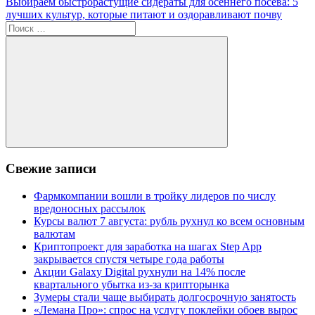
запись:
Следующая
Выбираем быстрорастущие сидераты для осеннего посева: 5
по
запись:
лучших культур, которые питают и оздоравливают почву
записям
Поиск
для:
Поиск
Свежие записи
Фармкомпании вошли в тройку лидеров по числу
вредоносных рассылок
Курсы валют 7 августа: рубль рухнул ко всем основным
валютам
Криптопроект для заработка на шагах Step App
закрывается спустя четыре года работы
Акции Galaxy Digital рухнули на 14% после
квартального убытка из-за крипторынка
Зумеры стали чаще выбирать долгосрочную занятость
«Лемана Про»: спрос на услугу поклейки обоев вырос