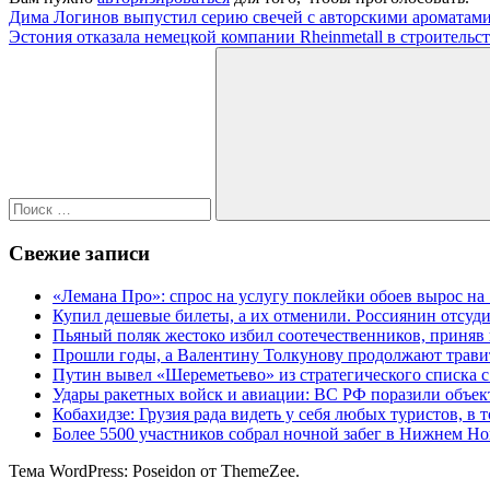
Навигация
Предыдущая
Дима Логинов выпустил серию свечей с авторскими ароматам
запись:
Следующая
Эстония отказала немецкой компании Rheinmetall в строительст
по
запись:
Поиск
записям
для:
Поиск
Свежие записи
«Лемана Про»: спрос на услугу поклейки обоев вырос на 
Купил дешевые билеты, а их отменили. Россиянин отсуд
Пьяный поляк жестоко избил соотечественников, приняв 
Прошли годы, а Валентину Толкунову продолжают травит
Путин вывел «Шереметьево» из стратегического списка с
Удары ракетных войск и авиации: ВС РФ поразили объе
Кобахидзе: Грузия рада видеть у себя любых туристов, в 
Более 5500 участников собрал ночной забег в Нижнем Н
Тема WordPress: Poseidon от ThemeZee.