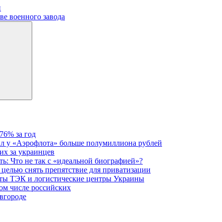
и
ве военного завода
76% за год
ил у «Аэрофлота» больше полумиллиона рублей
их за украинцев
ь: Что не так с «идеальной биографией»?
 целью снять препятствие для приватизации
кты ТЭК и логистические центры Украины
том числе российских
овгороде