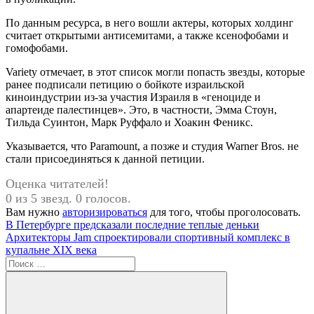
По данным ресурса, в него вошли актеры, которых холдинг
считает открытыми антисемитами, а также ксенофобами и
гомофобами.
Variety отмечает, в этот список могли попасть звезды, которые
ранее подписали петицию о бойкоте израильской
киноиндустрии из-за участия Израиля в «геноциде и
апартеиде палестинцев». Это, в частности, Эмма Стоун,
Тильда Суинтон, Марк Руффало и Хоакин Феникс.
Указывается, что Paramount, а позже и студия Warner Bros. не
стали присоединяться к данной петиции.
Оценка читателей!
0 из 5 звезд. 0 голосов.
Вам нужно
авторизироваться
для того, чтобы проголосовать.
Навигация
Предыдущая
В Петербурге предсказали последние теплые деньки
запись:
Следующая
Архитекторы Jam спроектировали спортивный комплекс в
по
запись:
купальне XIX века
записям
Поиск
для: