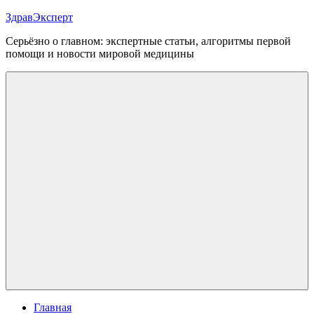
Перейти
ЗдравЭксперт
к
Серьёзно о главном: экспертные статьи, алгоритмы первой
содержимому
помощи и новости мировой медицины
Меню
Главная