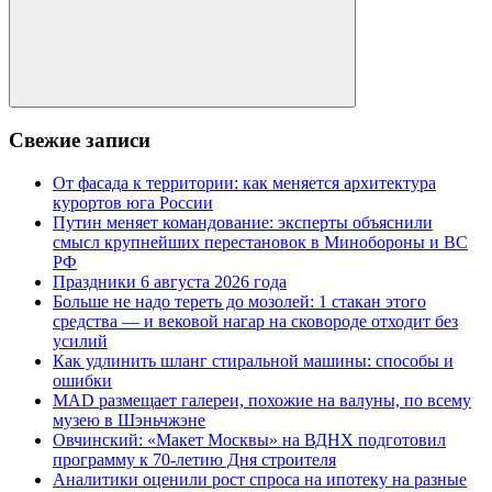
Поиск
Свежие записи
От фасада к территории: как меняется архитектура
курортов юга России
Путин меняет командование: эксперты объяснили
смысл крупнейших перестановок в Минобороны и ВС
РФ
Праздники 6 августа 2026 года
Больше не надо тереть до мозолей: 1 стакан этого
средства — и вековой нагар на сковороде отходит без
усилий
Как удлинить шланг стиральной машины: способы и
ошибки
MAD размещает галереи, похожие на валуны, по всему
музею в Шэньчжэне
Овчинский: «Макет Москвы» на ВДНХ подготовил
программу к 70-летию Дня строителя
Аналитики оценили рост спроса на ипотеку на разные