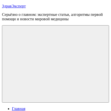
Перейти
ЗдравЭксперт
к
Серьёзно о главном: экспертные статьи, алгоритмы первой
содержимому
помощи и новости мировой медицины
Меню
Главная