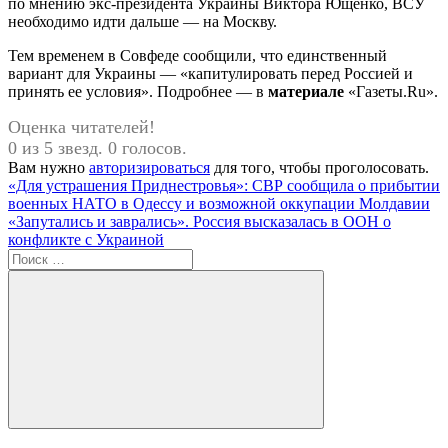
по мнению экс-президента Украины Виктора Ющенко, ВСУ
необходимо идти дальше — на Москву.
Тем временем в Совфеде сообщили, что единственный
вариант для Украины — «капитулировать перед Россией и
принять ее условия». Подробнее — в
материале
«Газеты.Ru».
Оценка читателей!
0 из 5 звезд. 0 голосов.
Вам нужно
авторизироваться
для того, чтобы проголосовать.
Навигация
Предыдущая
«Для устрашения Приднестровья»: СВР сообщила о прибытии
запись:
военных НАТО в Одессу и возможной оккупации Молдавии
по
Следующая
«Запутались и заврались». Россия высказалась в ООН о
записям
запись:
конфликте с Украиной
Поиск
для:
Поиск