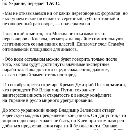
по Украине, передает
ТАСС
.
«Мы не отказываемся ни от каких переговорных форматов, но
выступаем исключительно за серьезный, субстантивный и
незашоренный разговор», — подчеркнул он.
Полянский отметил, что Москва не отказывается от
переговоров с Киевом, несмотря на «крайне сомнительную»
легитимность ее нынешних властей. Дипломат счел Стамбул
оптимальной площадкой для диалога.
«Обо всем остальном можно будет говорить только после
того, как там будут достигнуты значимые экспертные
наработки. Пока до этого еще, к сожалению, далеко», —
сказал первый заместитель постпреда.
21 сентября пресс-секретарь Кремля Дмитрий Песков
заявил
,
что президент РФ Владимир Путин сохраняет
заинтересованность и открытость к выводу конфликта
на Украине в русло мирного урегулирования.
До этого украинский лидер Владимир Зеленский отверг
корейскую модель прекращения конфликта. Он допустил, что
мирного договора может не быть, но Киев при этом намерен
добиться предоставления гарантий безопасности. Однако,