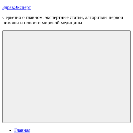
Перейти
ЗдравЭксперт
к
Серьёзно о главном: экспертные статьи, алгоритмы первой
содержимому
помощи и новости мировой медицины
Меню
Главная