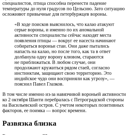
специалистов, птица способна перенести падение
температуры до нуля градусов по Цельсию. Зато ситуацию
осложняют привычные для петербуржцев вороны.
«В ходе поисков выяснилось, что калао атакуют
серые вороны, и именно по их аномальной
активности специалисты сейчас находят места
появления птицы — вокруг ее насеста начинают
собираться вороньи стаи. Они даже пытались
напасть на калао, но после того, как та в ответ
долбанула одну ворону клювом, стараются
не приближаться. В любом случае, они
продолжают кружиться рядом стаей, согласно
инстинктам, защищают свою территорию. Это
индийское чудо они восприняли как угрозу», —
пояснил Павел Глазков.
В том числе именно из-за навязчивой вороньей активности
ко 2 октября Шанти перебралась с Петроградской стороны
на Васильевский остров. С учетом некоторых позитивных
факторов, ее поимка — вопрос времени.
Развязка близка