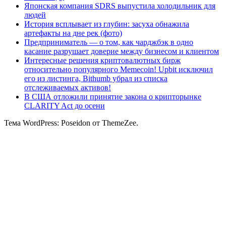
Японская компания SDRS выпустила холодильник для
людей
История всплывает из глубин: засуха обнажила
артефакты на дне рек (фото)
Предприниматель — о том, как чарджбэк в одно
касание разрушает доверие между бизнесом и клиентом
Интересные решения криптовалютных бирж
относительно популярного Memecoin! Upbit исключил
его из листинга, Bithumb убрал из списка
отслеживаемых активов!
В США отложили принятие закона о крипторынке
CLARITY Act до осени
Тема WordPress: Poseidon от ThemeZee.