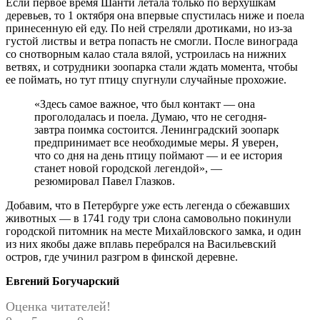
Если первое время Шанти летала только по верхушкам
деревьев, то 1 октября она впервые спустилась ниже и поела
принесенную ей еду. По ней стреляли дротиками, но из-за
густой листвы и ветра попасть не смогли. После винограда
со снотворным калао стала вялой, устроилась на нижних
ветвях, и сотрудники зоопарка стали ждать момента, чтобы
ее поймать, но тут птицу спугнули случайные прохожие.
«Здесь самое важное, что был контакт — она
проголодалась и поела. Думаю, что не сегодня-
завтра поимка состоится. Ленинградский зоопарк
предпринимает все необходимые меры. Я уверен,
что со дня на день птицу поймают — и ее история
станет новой городской легендой», —
резюмировал Павел Глазков.
Добавим, что в Петербурге уже есть легенда о сбежавших
животных — в 1741 году три слона самовольно покинули
городской питомник на месте Михайловского замка, и один
из них якобы даже вплавь перебрался на Васильевский
остров, где учинил разгром в финской деревне.
Евгений Богучарский
Оценка читателей!