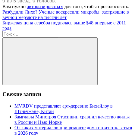
0 из 5 звезд. 0 голосов.
Вам нужно
авторизироваться
для того, чтобы проголосовать.
Навигация
Предыдущая
Разбудили Лихо? Ученые воскресили микробы, застрявшие в
запись:
вечной мерзлоте на тысячи лет
по
Следующая
Биржевая цена серебра поднялась выше $48 впервые с 2011
записям
запись:
года
Поиск
для:
Поиск
Свежие записи
MVRDV представляет арт-деревню Бихайлоу в
Шэньчжэне, Китай
Замглавы Минстроя Стасишин сравнил качество жилья
в России и Нью-Йорке
От каких материалов при ремонте дома стоит отказаться
в 2026 году