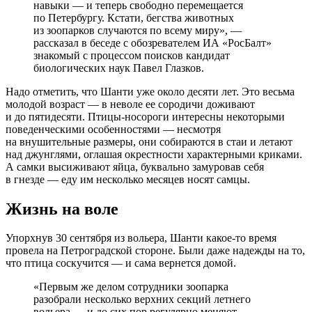
навыки — и теперь свободно перемещается
по Петербургу. Кстати, бегства животных
из зоопарков случаются по всему миру», —
рассказал в беседе с обозревателем ИА «РосБалт»
знакомый с процессом поисков кандидат
биологических наук Павел Глазков.
Надо отметить, что Шанти уже около десяти лет. Это весьма
молодой возраст — в неволе ее сородичи доживают
и до пятидесяти. Птицы-носороги интересны некоторыми
поведенческими особенностями — несмотря
на внушительные размеры, они собираются в стаи и летают
над джунглями, оглашая окрестности характерными криками.
А самки высиживают яйца, буквально замуровав себя
в гнезде — еду им несколько месяцев носят самцы.
Жизнь на воле
Упорхнув 30 сентября из вольера, Шанти какое-то время
провела на Петроградской стороне. Были даже надежды на то,
что птица соскучится — и сама вернется домой.
«Первым же делом сотрудники зоопарка
разобрали несколько верхних секций летнего
вольера — и до сих пор регулярно меняют