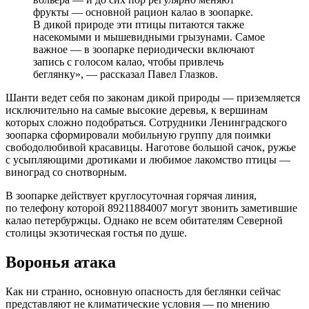
фрукты — основной рацион калао в зоопарке.
В дикой природе эти птицы питаются также
насекомыми и мышевидными грызунами. Самое
важное — в зоопарке периодически включают
запись с голосом калао, чтобы привлечь
беглянку», — рассказал Павел Глазков.
Шанти ведет себя по законам дикой природы — приземляется
исключительно на самые высокие деревья, к вершинам
которых сложно подобраться. Сотрудники Ленинградского
зоопарка сформировали мобильную группу для поимки
свободолюбивой красавицы. Наготове большой сачок, ружье
с усыпляющими дротиками и любимое лакомство птицы —
виноград со снотворным.
В зоопарке действует круглосуточная горячая линия,
по телефону которой 89211884007 могут звонить заметившие
калао петербуржцы. Однако не всем обитателям Северной
столицы экзотическая гостья по душе.
Воронья атака
Как ни странно, основную опасность для беглянки сейчас
представляют не климатические условия — по мнению