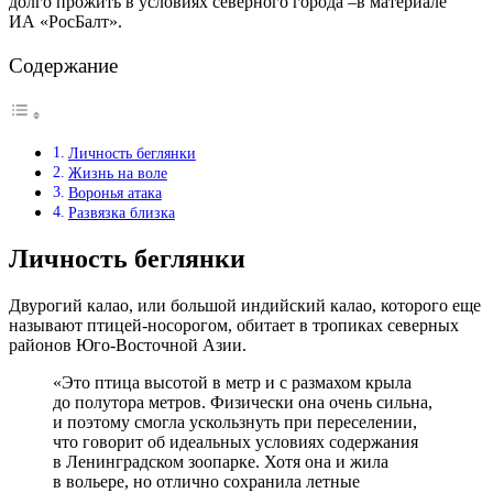
долго прожить в условиях северного города –в материале
ИА «РосБалт».
Содержание
Личность беглянки
Жизнь на воле
Воронья атака
Развязка близка
Личность беглянки
Двурогий калао, или большой индийский калао, которого еще
называют птицей-носорогом, обитает в тропиках северных
районов Юго-Восточной Азии.
«Это птица высотой в метр и с размахом крыла
до полутора метров. Физически она очень сильна,
и поэтому смогла ускользнуть при переселении,
что говорит об идеальных условиях содержания
в Ленинградском зоопарке. Хотя она и жила
в вольере, но отлично сохранила летные