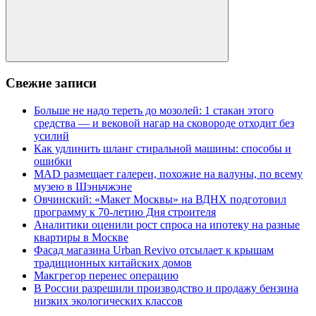
Поиск
Свежие записи
Больше не надо тереть до мозолей: 1 стакан этого
средства — и вековой нагар на сковороде отходит без
усилий
Как удлинить шланг стиральной машины: способы и
ошибки
MAD размещает галереи, похожие на валуны, по всему
музею в Шэньчжэне
Овчинский: «Макет Москвы» на ВДНХ подготовил
программу к 70-летию Дня строителя
Аналитики оценили рост спроса на ипотеку на разные
квартиры в Москве
Фасад магазина Urban Revivo отсылает к крышам
традиционных китайских домов
Макгрегор перенес операцию
В России разрешили производство и продажу бензина
низких экологических классов