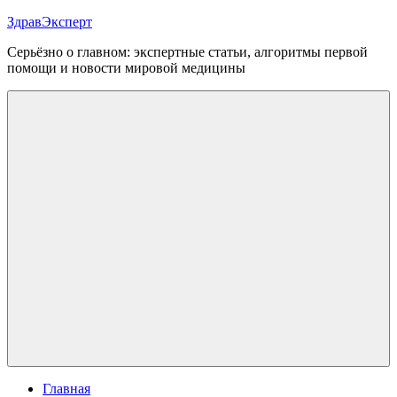
Перейти
ЗдравЭксперт
к
Серьёзно о главном: экспертные статьи, алгоритмы первой
содержимому
помощи и новости мировой медицины
Меню
Главная