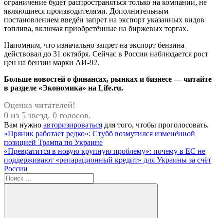
ограничение будет распространяться только на компании, не
являющиеся производителями. Дополнительным
постановлением введён запрет на экспорт указанных видов
топлива, включая приобретённые на биржевых торгах.
Напомним, что изначально запрет на экспорт бензина
действовал до 31 октября. Сейчас в России наблюдается рост
цен на бензин марки АИ-92.
Больше новостей о финансах, рынках и бизнесе — читайте
в разделе «Экономика» на Life.ru.
Оценка читателей!
0 из 5 звезд. 0 голосов.
Вам нужно
авторизироваться
для того, чтобы проголосовать.
Навигация
Предыдущая
«Пряник работает редко»: Стубб возмутился изменённой
запись:
позицией Трампа по Украине
по
Следующая
«Превратится в новую крупную проблему»: почему в ЕС не
записям
запись:
поддерживают «репарационный кредит» для Украины за счёт
России
Поиск
для: