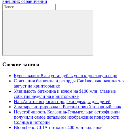
записям
запись:
внешних ограничений
Поиск
для:
Поиск
Свежие записи
Курсы валют 8 августа: рубль упал к доллару и евро
Стагнация биткоина и рекорды Cardano: как начинается
август на крипторынке
Уязвимость биткоина и взлом на $100 млн: главные
события недели на крипторынке
На «Авито» выросли продажи одежды для детей
Zara зарегистрировала в России новый товарный знак
Неустойчивость Кельвина-Гельмгольца: астрофизики
получили самое детальное изображение поверхности
Солнца в истории
Bloomberg: США потратят 400 млн долларов