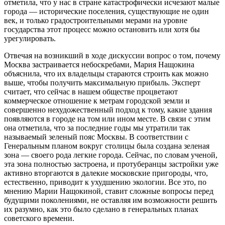
отметила, что у нас в стране катастрофически исчезают малые
города — исторические поселения, существующие не один
век, и только градостроительными мерами на уровне
государства этот процесс можно остановить или хотя бы
урегулировать.
Отвечая на возникший в ходе дискуссии вопрос о том, почему
Москва застраивается небоскребами, Мария Нащокина
объяснила, что их владельцы стараются строить как можно
выше, чтобы получить максимальную прибыль. Эксперт
считает, что сейчас в нашем обществе процветают
коммерческое отношение к метрам городской земли и
совершенно нехудожественный подход к тому, какие здания
появляются в городе на том или ином месте. В связи с этим
она отметила, что за последние годы мы утратили так
называемый зеленый пояс Москвы. В соответствии с
Генеральным планом вокруг столицы была создана зеленая
зона — своего рода легкие города. Сейчас, по словам ученой,
эта зона полностью застроена, и протуберанцы застройки уже
активно вторгаются в далекие московские пригороды, что,
естественно, приводит к ухудшению экологии. Все это, по
мнению Марии Нащокиной, ставит сложные вопросы перед
будущими поколениями, не оставляя им возможности решить
их разумно, как это было сделано в генеральных планах
советского времени.