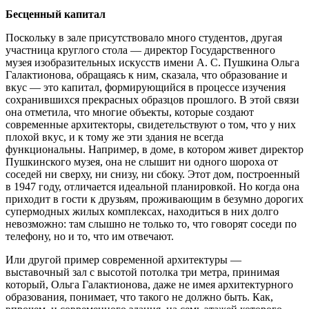
Бесценный капитал
Поскольку в зале присутствовало много студентов, другая
участница круглого стола — директор Государственного
музея изобразительных искусств имени А. С. Пушкина Ольга
Галактионова, обращаясь к ним, сказала, что образование и
вкус — это капитал, формирующийся в процессе изучения
сохранившихся прекрасных образцов прошлого. В этой связи
она отметила, что многие объекты, которые создают
современные архитекторы, свидетельствуют о том, что у них
плохой вкус, и к тому же эти здания не всегда
функциональны. Например, в доме, в котором живет директор
Пушкинского музея, она не слышит ни одного шороха от
соседей ни сверху, ни снизу, ни сбоку. Этот дом, построенный
в 1947 году, отличается идеальной планировкой. Но когда она
приходит в гости к друзьям, проживающим в безумно дорогих
супермодных жилых комплексах, находиться в них долго
невозможно: там слышно не только то, что говорят соседи по
телефону, но и то, что им отвечают.
Или другой пример современной архитектуры —
выставочный зал с высотой потолка три метра, принимая
который, Ольга Галактионова, даже не имея архитектурного
образования, понимает, что такого не должно быть. Как,