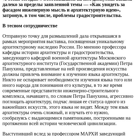
далеко за пределы заявленной темы — «Как увидеть за
фасадом инженерную мысль и архитектурную идею»,
затронув, в том числе, проблемы градостроительства.
В тесном сотрудничестве
Отправную точку для размышлений дала открывшаяся в
рамках мероприятия выставка, посвященная уникальному
архитектурному наследию России. По мнению профессора
кафедры истории архитектуры и градостроительства,
заведующего кафедрой военной архитектуры Московского
архитектурного института (Государственной академии) Петра
Панухина, представленные на ней произведения искусства
должны привлечь внимание к изучению языка архитектуры.
Никто не оспаривает необходимости изучения языка того или
иного народа для понимания его культуры, в то же время
современные представители инженерно-строительного
комплекса, начавшего, по словам Петра Панухина, агрессивно
поглощать архитектуру, подчас лишая ее статуса одного из
важнейших искусств, этого языка не видят. Между тем язык
архитектуры очень сложный, и изучать его нужно,
сообразуясь с выдающимися памятниками, построенными на
протяжении всей истории человеческой цивилизации.
Выступивший вслед за профессором МАРХИ заведующий