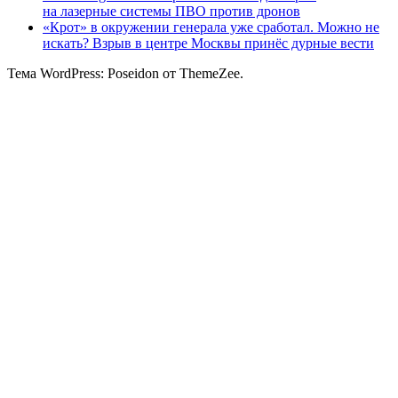
на лазерные системы ПВО против дронов
«Крот» в окружении генерала уже сработал. Можно не
искать? Взрыв в центре Москвы принёс дурные вести
Тема WordPress: Poseidon от ThemeZee.