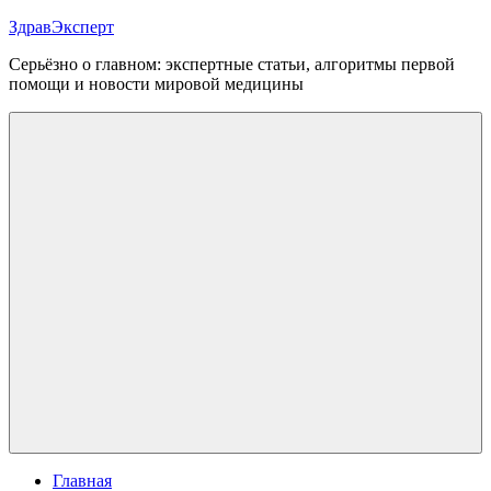
Перейти
ЗдравЭксперт
к
Серьёзно о главном: экспертные статьи, алгоритмы первой
содержимому
помощи и новости мировой медицины
Меню
Главная