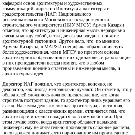
кафедрой основ архитектуры и художественных
коммуникаций, директор Института архитектуры и
градостроительства (ИАГ) Национального
исследовательского Московского государственного
строительного университета (НИУ МГСУ) Армен Казарян
отметил, что архитектура и инженерная мысль неразрывно
связаны между собой, и эти две сферы входят в понятие
архитектурной тектоники. Другое дело, что, по мнению
Армена Казаряна, в МАРХИ специфика образования чуть
более художественная, чем в МГСУ, но при этом основы
архитектурного образования в них одинаковы, и работающие
в них преподаватели всегда помнят, что в любом
произведении воедино сплетены и инженерная мысль, и
архитектурная идея.
Директор ИАГ пояснил, что архитектор, конечно, не
декоратор, как иногда неправильно думают. Он отметил, что у
обывателей сложилось ложное представление, что когда
строитель построит здание, то архитектор лишь украшает его
фасад. На самом деле это ложная архитектура, а истинная,
развивающаяся с классических времен, отличается тем, что
архитектор и инженер находятся во взаимодействии. При
этом лучше всего, когда архитектор обладает навыками
инженера: ему не обязательно производить сложные расчеты,
но он должен понимать, что нарисованное им произведение