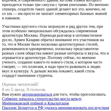
впрочем, и современного здания, на семь этажей которого
приходится только три санузла с тремя унитазами. По мнению
спикера, создатели таких зданий делают все это, конечно, не
со зла — им просто не хватает элементарных базовых знаний
и навыков.
Участники круглого стола затронули и ряд других тем, при
этом особенно эмоционально обсуждалась современная
архитектура Москвы. Переводя разговор в оптимистичное
русло, Армен Казарян обратил внимание его участников на
то, что в Москве было несколько архитектурных стилей,
развивавшихся одновременно, поскольку представители
разных слоев общества имеют разные интересы и вкусы, что и
отражается в архитектуре. Поэтому сейчас, по мнению
ученого, создание какого-то нового стиля, о котором часто
говорят, — это иллюзия, и надо просто развивать в людях
вкус и культуру. А дальше жизнь покажет, какой стиль
создадут нынешние студенты.
Оценка читателей!
0 из 5 звезд. 0 голосов.
Вам нужно
авторизироваться
для того, чтобы проголосовать.
Навигация
Предыдущая
Собянин: началось строительство моста между
запись:
Мнёвниковской поймой и Крылатским
по
Следующая
Грызлов: Беларуси и РФ удалось минимизировать последствия