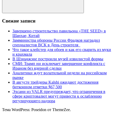
Поиск
Свежие записи
Завершено строительство павильона «THE SEED» в
Шанхае, Китай
Замминистра обороны России Фрадков наградил
специалистов ВСК в День строителя
Что такое клейстер для обоев и как его сварить из муки
и крахмала
В Шэньчжэне построили музей извилистой формы
СМИ: Трамп ни исключает завершение конфликта с
Ираном без ядерной сделки
Аналитики ждут волатильной недели на российском
рынке
В августе трейдеры Kalshi ожидают достижения
биткоином отметки $67,500
Эхсани из VALR предупреждает, что ограничения в
сфере криптовалют могут привести к ослаблению
регулирующего надзора
Тема WordPress: Poseidon от ThemeZee.