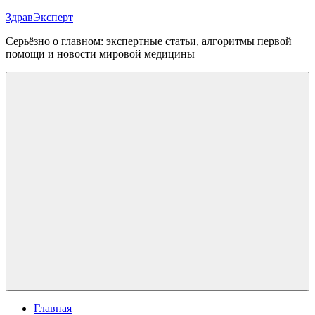
Перейти
ЗдравЭксперт
к
Серьёзно о главном: экспертные статьи, алгоритмы первой
содержимому
помощи и новости мировой медицины
Меню
Главная