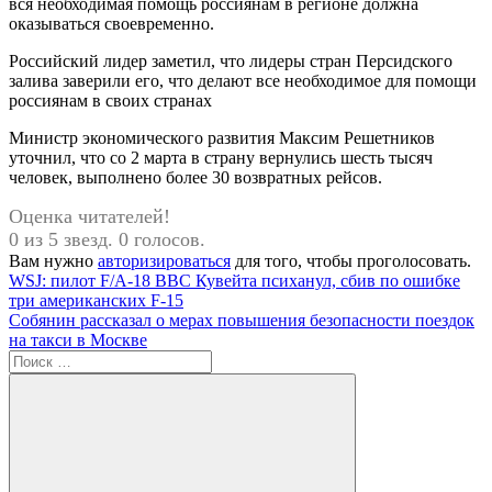
вся необходимая помощь россиянам в регионе должна
оказываться своевременно.
Российский лидер заметил, что лидеры стран Персидского
залива заверили его, что делают все необходимое для помощи
россиянам в своих странах
Министр экономического развития Максим Решетников
уточнил, что со 2 марта в страну вернулись шесть тысяч
человек, выполнено более 30 возвратных рейсов.
Оценка читателей!
0 из 5 звезд. 0 голосов.
Вам нужно
авторизироваться
для того, чтобы проголосовать.
Навигация
Предыдущая
WSJ: пилот F/A-18 ВВС Кувейта психанул, сбив по ошибке
запись:
три американских F-15
по
Следующая
Собянин рассказал о мерах повышения безопасности поездок
записям
запись:
на такси в Москве
Поиск
для: