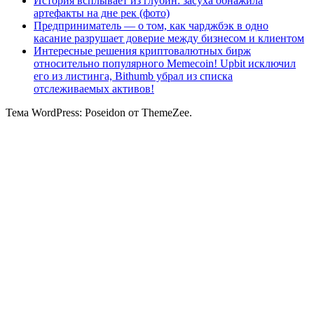
История всплывает из глубин: засуха обнажила
артефакты на дне рек (фото)
Предприниматель — о том, как чарджбэк в одно
касание разрушает доверие между бизнесом и клиентом
Интересные решения криптовалютных бирж
относительно популярного Memecoin! Upbit исключил
его из листинга, Bithumb убрал из списка
отслеживаемых активов!
Тема WordPress: Poseidon от ThemeZee.