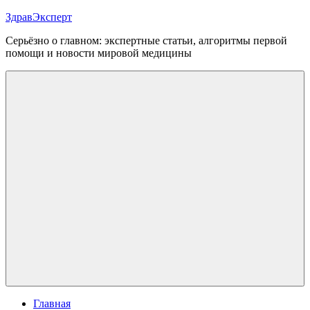
Перейти
ЗдравЭксперт
к
Серьёзно о главном: экспертные статьи, алгоритмы первой
содержимому
помощи и новости мировой медицины
Меню
Главная