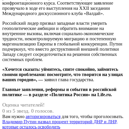
конфронтационного курса. Соответствующее заявление
прозвучало в ходе его выступления на XXII заседании
Международного дискуссионного клуба «Валдай».
Российский лидер призвал западные власти умерить
геополитические амбиции и обратить внимание на
внутренние вызовы, включая социально-экономические
трудности, неконтролируемую миграцию и постепенную
маргинализацию Европы в глобальной конкуренции. Путин
подчеркнул, что вместо деструктивной внешней политики
Западу следует сосредоточиться на решении собственных
системных проблем.
«Хочется сказать: уймитесь, спите спокойно, займитесь
своими проблемами: посмотрите, что творится на улицах
ваших городов», —
заявил глава государства.
Главные заявления, реформы и события в российской
политике — в разделе «Политика России» на Life.ru.
Оценка читателей!
0 из 5 звезд. 0 голосов.
Вам нужно
авторизироваться
для того, чтобы проголосовать.
Навигация
Предыдущая
Владимир Путин назвал процент территорий ДНР и ЛНР,
запись:
которые осталось освободить