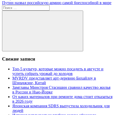
по
Следующая
Путин назвал российскую армию самой боеспособной в мире
записям
запись:
Поиск
для:
Поиск
Свежие записи
Топ-5 культур, которые можно посадить в августе и
успеть собрать урожай до холодов
MVRDV представляет арт-деревню Бихайлоу в
Шэньчжэне, Китай
Замглавы Минстроя Стасишин сравнил качество жилья
в России и Нью-Йорке
От каких материалов при ремонте дома стоит отказаться
в 2026 году
Японская компания SDRS выпустила холодильник для
людей