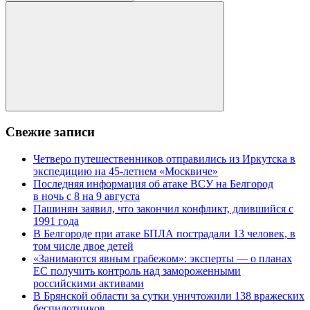
для:
Поиск
Свежие записи
Четверо путешественников отправились из Иркутска в
экспедицию на 45-летнем «Москвиче»
Последняя информация об атаке ВСУ на Белгород
в ночь с 8 на 9 августа
Пашинян заявил, что закончил конфликт, длившийся с
1991 года
В Белгороде при атаке БПЛА пострадали 13 человек, в
том числе двое детей
«Занимаются явным грабежом»: эксперты — о планах
ЕС получить контроль над замороженными
российскими активами
В Брянской области за сутки уничтожили 138 вражеских
беспилотников