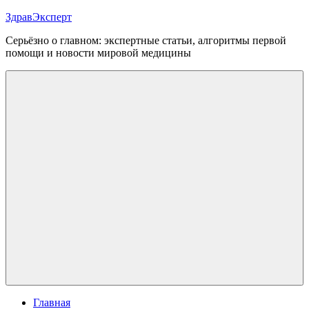
Перейти
ЗдравЭксперт
к
Серьёзно о главном: экспертные статьи, алгоритмы первой
содержимому
помощи и новости мировой медицины
Меню
Главная