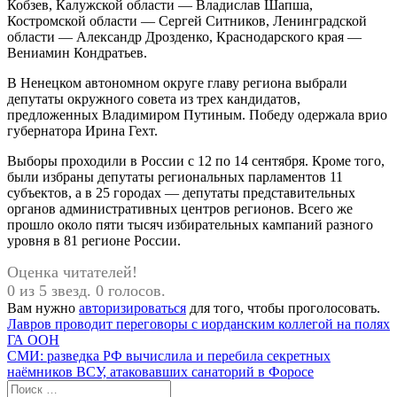
Кобзев, Калужской области — Владислав Шапша,
Костромской области — Сергей Ситников, Ленинградской
области — Александр Дрозденко, Краснодарского края —
Вениамин Кондратьев.
В Ненецком автономном округе главу региона выбрали
депутаты окружного совета из трех кандидатов,
предложенных Владимиром Путиным. Победу одержала врио
губернатора Ирина Гехт.
Выборы проходили в России с 12 по 14 сентября. Кроме того,
были избраны депутаты региональных парламентов 11
субъектов, а в 25 городах — депутаты представительных
органов административных центров регионов. Всего же
прошло около пяти тысяч избирательных кампаний разного
уровня в 81 регионе России.
Оценка читателей!
0 из 5 звезд. 0 голосов.
Вам нужно
авторизироваться
для того, чтобы проголосовать.
Навигация
Предыдущая
Лавров проводит переговоры с иорданским коллегой на полях
запись:
ГА ООН
по
Следующая
СМИ: разведка РФ вычислила и перебила секретных
записям
запись:
наёмников ВСУ, атаковавших санаторий в Форосе
Поиск