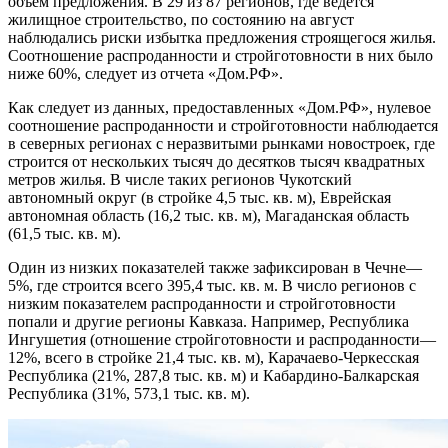
объем предложения. В 29 из 87 регионов, где ведется
жилищное строительство, по состоянию на август
наблюдались риски избытка предложения строящегося жилья.
Соотношение распроданности и стройготовности в них было
ниже 60%, следует из отчета «Дом.РФ».
Как следует из данных, предоставленных «Дом.РФ», нулевое
соотношение распроданности и стройготовности наблюдается
в северных регионах с неразвитыми рынками новостроек, где
строится от нескольких тысяч до десятков тысяч квадратных
метров жилья. В числе таких регионов Чукотский
автономный округ (в стройке 4,5 тыс. кв. м), Еврейская
автономная область (16,2 тыс. кв. м), Магаданская область
(61,5 тыс. кв. м).
Один из низких показателей также зафиксирован в Чечне—
5%, где строится всего 395,4 тыс. кв. м. В число регионов с
низким показателем распроданности и стройготовности
попали и другие регионы Кавказа. Например, Республика
Ингушетия (отношение стройготовности и распроданности—
12%, всего в стройке 21,4 тыс. кв. м), Карачаево-Черкесская
Республика (21%, 287,8 тыс. кв. м) и Кабардино-Балкарская
Республика (31%, 573,1 тыс. кв. м).