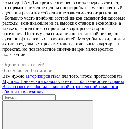
«Эксперт РА» Дмитрий Сергиенко в свою очередь считает,
что прямое снижение цен на новостройки— маловероятный
сценарий развития событий вне зависимости от регионов.
«Большую часть прибыли застройщиков съедают финансовые
расходы, возникающие из-за высоких ставок в экономике, а
также ограниченного спроса на квартиры со стороны
населения. Поэтому для снижения цен у застройщиков, по
сути, нет финансовых возможностей. Могут быть скидки или
акции в отдельных проектах или на отдельные квартиры в
проектах, но повсеместное снижение цен маловероятно»,—
полагает он.
Оценка читателей!
0 из 5 звезд. 0 голосов.
Вам нужно
авторизироваться
для того, чтобы проголосовать.
Навигация
Предыдущая
Мулино: Панамский канал останется собственностью страны
запись:
Следующая
Экс-начальника филиала военной строительной компании
по
запись:
обвинили во взятках
записям
Поиск
для: