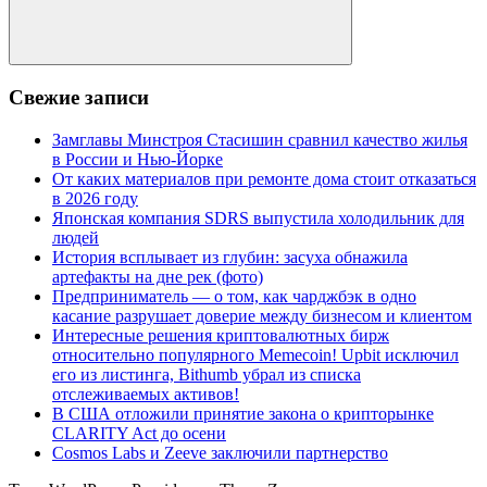
Поиск
Свежие записи
Замглавы Минстроя Стасишин сравнил качество жилья
в России и Нью-Йорке
От каких материалов при ремонте дома стоит отказаться
в 2026 году
Японская компания SDRS выпустила холодильник для
людей
История всплывает из глубин: засуха обнажила
артефакты на дне рек (фото)
Предприниматель — о том, как чарджбэк в одно
касание разрушает доверие между бизнесом и клиентом
Интересные решения криптовалютных бирж
относительно популярного Memecoin! Upbit исключил
его из листинга, Bithumb убрал из списка
отслеживаемых активов!
В США отложили принятие закона о крипторынке
CLARITY Act до осени
Cosmos Labs и Zeeve заключили партнерство