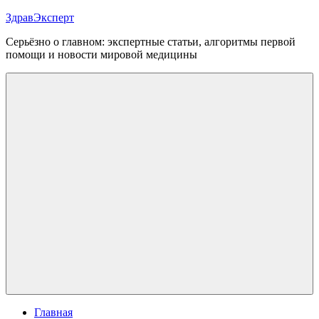
Перейти
ЗдравЭксперт
к
Серьёзно о главном: экспертные статьи, алгоритмы первой
содержимому
помощи и новости мировой медицины
Меню
Главная