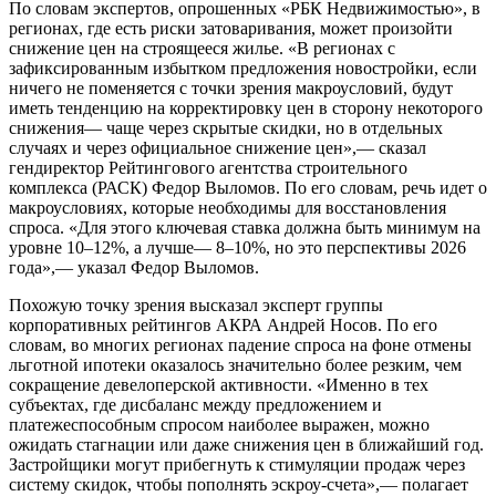
По словам экспертов, опрошенных «РБК Недвижимостью», в
регионах, где есть риски затоваривания, может произойти
снижение цен на строящееся жилье. «В регионах с
зафиксированным избытком предложения новостройки, если
ничего не поменяется с точки зрения макроусловий, будут
иметь тенденцию на корректировку цен в сторону некоторого
снижения— чаще через скрытые скидки, но в отдельных
случаях и через официальное снижение цен»,— сказал
гендиректор Рейтингового агентства строительного
комплекса (РАСК) Федор Выломов. По его словам, речь идет о
макроусловиях, которые необходимы для восстановления
спроса. «Для этого ключевая ставка должна быть минимум на
уровне 10–12%, а лучше— 8–10%, но это перспективы 2026
года»,— указал Федор Выломов.
Похожую точку зрения высказал эксперт группы
корпоративных рейтингов АКРА Андрей Носов. По его
словам, во многих регионах падение спроса на фоне отмены
льготной ипотеки оказалось значительно более резким, чем
сокращение девелоперской активности. «Именно в тех
субъектах, где дисбаланс между предложением и
платежеспособным спросом наиболее выражен, можно
ожидать стагнации или даже снижения цен в ближайший год.
Застройщики могут прибегнуть к стимуляции продаж через
систему скидок, чтобы пополнять эскроу-счета»,— полагает