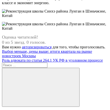
классе и экономит энергию.
Оценка читателей!
0 из 5 звезд. 0 голосов.
Вам нужно
авторизироваться
для того, чтобы проголосовать.
Навигация
Предыдущая
Выбор меньше, цены выше: итоги квартала на рынке
запись:
новостроек Москвы
по
Следующая
Роль адвоката по статья 264.1 УК РФ в уголовном процессе
записям
запись:
Поиск
для:
Поиск