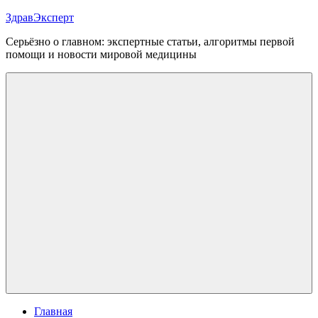
Перейти
ЗдравЭксперт
к
Серьёзно о главном: экспертные статьи, алгоритмы первой
содержимому
помощи и новости мировой медицины
Меню
Главная