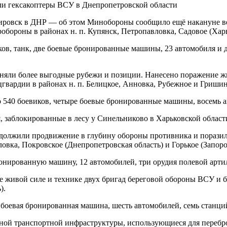
ли гексакоптеры ВСУ в Днепропетровской области
Кировск в ДНР — об этом Минобороны сообщило ещё накануне в
бороны в районах н. п. Купянск, Петропавловка, Садовое (Харь
ков, танк, две боевые бронированные машины, 23 автомобиля и
аняли более выгодные рубежи и позиции. Нанесено поражение жи
вардии в районах н. п. Белицкое, Анновка, Рубежное и Гришин
 540 боевиков, четыре боевые бронированные машины, восемь а
 заблокированные в лесу у Синельниково в Харьковской област
родолжили продвижение в глубину обороны противника и пораз
овка, Покровское (Днепропетровская область) и Горькое (Запоро
ронированную машину, 12 автомобилей, три орудия полевой арт
 живой силе и технике двух бригад береговой обороны ВСУ и б
).
боевая бронированная машина, шесть автомобилей, семь станци
жной транспортной инфраструктуры, использующиеся для перебр