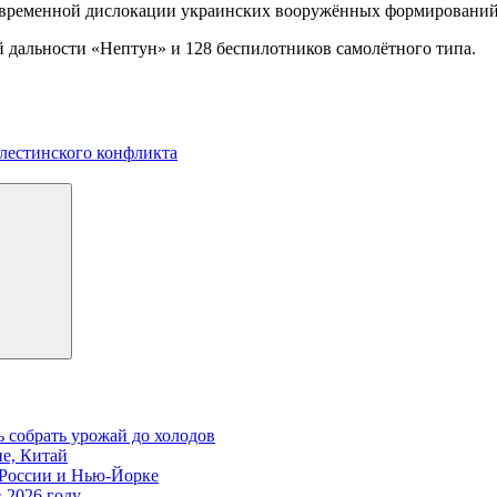
 временной дислокации украинских вооружённых формирований 
 дальности «Нептун» и 128 беспилотников самолётного типа.
алестинского конфликта
ь собрать урожай до холодов
е, Китай
 России и Нью-Йорке
в 2026 году