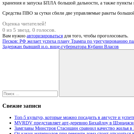
хранения и запуска БПЛА большой дальности, а также пункты
Средства ПВО за сутки сбили две управляемые ракеты большой
Оценка читателей!
0 из 5 звезд. 0 голосов.
Вам нужно
авторизироваться
для того, чтобы проголосовать.
Навигация
Предыдущая
Песков: РФ желает успеха плану Трампа по урегулированию п
запись:
Следующая
Задержан бывший и.о. вице-губернатора Кубани Власов
по
запись:
Поиск
записям
для:
Поиск
Свежие записи
Топ-5 культур, которые можно посадить в августе и успет
MVRDV представляет арт-деревню Бихайлоу в Шэньчжэн
Замглавы Минстроя Стасишин сравнил качество жилья в
От каких материалов при ремонте дома стоит отказаться 