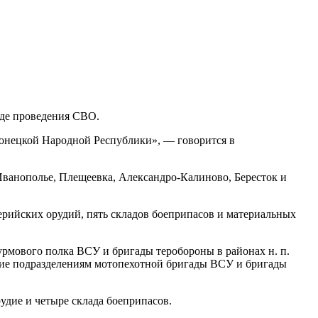
оде проведения СВО.
нецкой Народной Республики», — говорится в
ванополье, Плещеевка, Александро-Калиново, Бересток и
ерийских орудий, пять складов боеприпасов и материальных
рмового полка ВСУ и бригады теробороны в районах н. п.
ение подразделениям мотопехотной бригады ВСУ и бригады
дие и четыре склада боеприпасов.