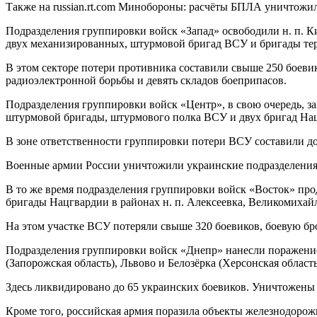
Также на russian.rt.com Минобороны: расчёты БПЛА уничтожи
Подразделения группировки войск «Запад» освободили н. п. 
двух механизированных, штурмовой бригад ВСУ и бригады теро
В этом секторе потери противника составили свыше 250 боеви
радиоэлектронной борьбы и девять складов боеприпасов.
Подразделения группировки войск «Центр», в свою очередь, з
штурмовой бригады, штурмового полка ВСУ и двух бригад Нацг
В зоне ответственности группировки потери ВСУ составили до
Военные армии России уничтожили украинские подразделения,
В то же время подразделения группировки войск «Восток» п
бригады Нацгвардии в районах н. п. Алексеевка, Великомихайл
На этом участке ВСУ потеряли свыше 320 боевиков, боевую б
Подразделения группировки войск «Днепр» нанесли поражение
(Запорожская область), Львово и Белозёрка (Херсонская область
Здесь ликвидировано до 65 украинских боевиков. Уничтожены 
Кроме того, российская армия поразила объекты железнодоро