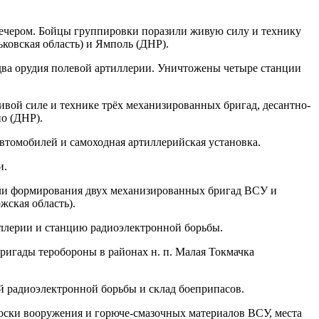
ечером. Бойцы группировки поразили живую силу и технику
ковская область) и Ямполь (ДНР).
 два орудия полевой артиллерии. Уничтожены четыре станции
вой силе и технике трёх механизированных бригад, десантно-
о (ДНР).
втомобилей и самоходная артиллерийская установка.
и.
или формирования двух механизированных бригад ВСУ и
жская область).
иллерии и станцию радиоэлектронной борьбы.
ригады теробороны в районах н. п. Малая Токмачка
й радиоэлектронной борьбы и склад боеприпасов.
оски вооружения и горюче-смазочных материалов ВСУ, места