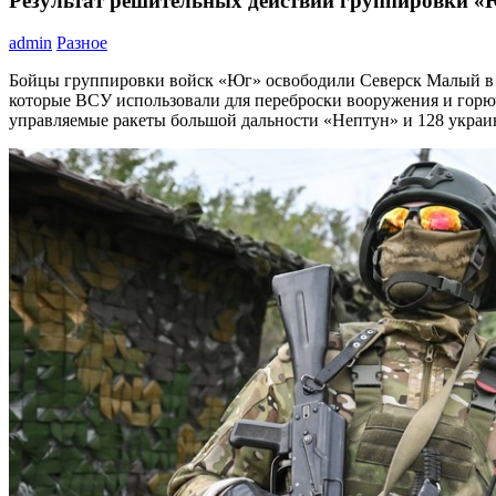
Результат решительных действий группировки «
admin
Разное
Бойцы группировки войск «Юг» освободили Северск Малый в 
которые ВСУ использовали для переброски вооружения и горюч
управляемые ракеты большой дальности «Нептун» и 128 укра