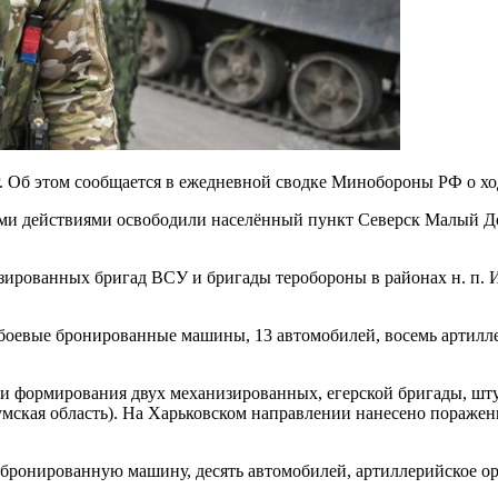
. Об этом сообщается в ежедневной сводке Минобороны РФ о х
и действиями освободили населённый пункт Северск Малый До
рованных бригад ВСУ и бригады теробороны в районах н. п. И
 боевые бронированные машины, 13 автомобилей, восемь артилл
и формирования двух механизированных, егерской бригады, шту
Сумская область). На Харьковском направлении нанесено пораж
ронированную машину, десять автомобилей, артиллерийское ору