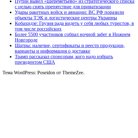
Путин вывел «Шереметьево» из стратегического списка
с целью снять препятствие для приватизации
Удары ракетных войск и авиации: ВС РФ поразили
объекты ТЭК и логистические центры Украины
Кобахидзе: Грузия рада видеть у себя любых туристов, в
том числе российских
Более 5500 участников собрал ночной забег в Нижнем
Новгороде
Шатры: наличие, сертификаты и реестр продукции,
варианты и информация о доставке
Трамп рассказал спонсорам, кого надо избрать
президентом США
Тема WordPress: Poseidon от ThemeZee.