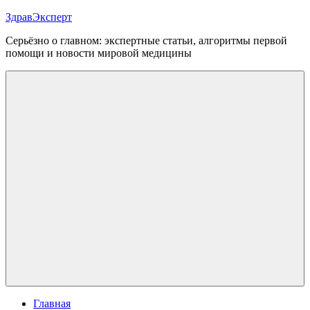
Перейти
ЗдравЭксперт
к
Серьёзно о главном: экспертные статьи, алгоритмы первой
содержимому
помощи и новости мировой медицины
Меню
Главная