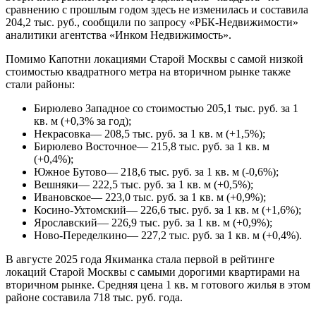
сравнению с прошлым годом здесь не изменилась и составила
204,2 тыс. руб., сообщили по запросу «РБК-Недвижимости»
аналитики агентства «Инком Недвижимость».
Помимо Капотни локациями Старой Москвы с самой низкой
стоимостью квадратного метра на вторичном рынке также
стали районы:
Бирюлево Западное со стоимостью 205,1 тыс. руб. за 1
кв. м (+0,3% за год);
Некрасовка— 208,5 тыс. руб. за 1 кв. м (+1,5%);
Бирюлево Восточное— 215,8 тыс. руб. за 1 кв. м
(+0,4%);
Южное Бутово— 218,6 тыс. руб. за 1 кв. м (-0,6%);
Вешняки— 222,5 тыс. руб. за 1 кв. м (+0,5%);
Ивановское— 223,0 тыс. руб. за 1 кв. м (+0,9%);
Косино-Ухтомский— 226,6 тыс. руб. за 1 кв. м (+1,6%);
Ярославский— 226,9 тыс. руб. за 1 кв. м (+0,9%);
Ново-Переделкино— 227,2 тыс. руб. за 1 кв. м (+0,4%).
В августе 2025 года Якиманка стала первой в рейтинге
локаций Старой Москвы с самыми дорогими квартирами на
вторичном рынке. Средняя цена 1 кв. м готового жилья в этом
районе составила 718 тыс. руб. года.