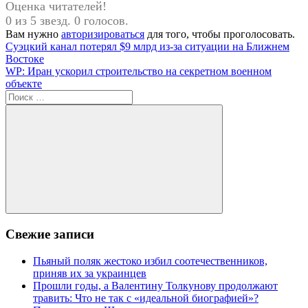
Оценка читателей!
0 из 5 звезд. 0 голосов.
Вам нужно
авторизироваться
для того, чтобы проголосовать.
Навигация
Предыдущая
Суэцкий канал потерял $9 млрд из-за ситуации на Ближнем
запись:
Востоке
по
Следующая
WP: Иран ускорил строительство на секретном военном
записям
запись:
объекте
Поиск
для:
Поиск
Свежие записи
Пьяный поляк жестоко избил соотечественников,
приняв их за украинцев
Прошли годы, а Валентину Толкунову продолжают
травить: Что не так с «идеальной биографией»?