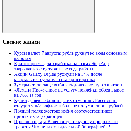
Поиск
Свежие записи
Курсы валют 7 августа: рубль рухнул ко всем основным
валютам
Криптопроект для заработка на шагах Step App
закрывается спустя четыре года работы
Акции Galaxy Digital рухнули на 14% после
квартального убытка из-за крипторынка
Зумеры стали чаще выбирать долгосрочную занятость
«Лемана Про»: спрос на услугу поклейки обоев вырос
на 76% за год
Купил дешевые билеты, а их отменили. Россиянин
отсудил у «Аэрофлота» больше полумиллиона рублей
Пьяный поляк жестоко избил соотечественников,
приняв их за украинцев
Прошли годы, а Валентину Толкунову продолжают
травить: Что не так с «идеальной биографией»?