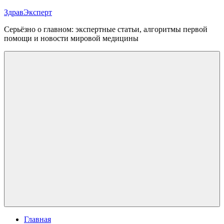
Перейти
ЗдравЭксперт
к
Серьёзно о главном: экспертные статьи, алгоритмы первой
содержимому
помощи и новости мировой медицины
Меню
Главная