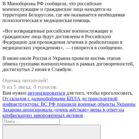
В Минобороны РФ сообщили, что российские
военнослужащие и гражданские лица находятся на
территории Белоруссии, где им оказывается необходимая
психологическая и медицинская помощь.
«Все возвращенные российские военнослужащие и
гражданские лица будут доставлены в Российскую
Федерацию для прохождения лечения и реабилитации в
медицинских учреждениях», — говорится в сообщении.
В июне-июле Россия и Украина провели восемь этапов
обмена группами военнопленных в рамках договоренностей,
достигнутых 2 июня в Стамбуле.
Оценка читателей!
0 из 5 звезд. 0 голосов.
Вам нужно
авторизироваться
для того, чтобы проголосовать.
Навигация
Предыдущая
От складов с дальнобойными БПЛА до транспортной
запись:
инфраструктуры: ВС РФ поразили военные объекты Украины
по
Следующая
Захарова анонсировала «очень жёсткие» меры в ответ на
записям
запись:
конфискацию замороженных активов
Поиск
для: