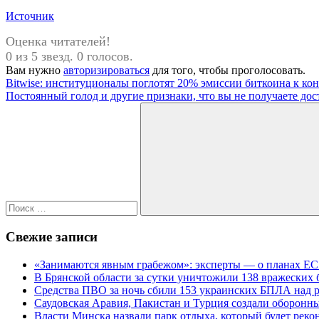
Источник
Оценка читателей!
0 из 5 звезд. 0 голосов.
Вам нужно
авторизироваться
для того, чтобы проголосовать.
Навигация
Предыдущая
Bitwise: институционалы поглотят 20% эмиссии биткоина к кон
запись:
Следующая
Постоянный голод и другие признаки, что вы не получаете до
по
запись:
Поиск
записям
для:
Поиск
Свежие записи
«Занимаются явным грабежом»: эксперты — о планах ЕС
В Брянской области за сутки уничтожили 138 вражеских
Средства ПВО за ночь сбили 153 украинских БПЛА над 
Саудовская Аравия, Пакистан и Турция создали оборонн
Власти Минска назвали парк отдыха, который будет реко