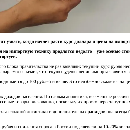
ят узнать, когда начнет расти курс доллара и цены на импор
н на импортную технику продлятся недолго – уже осенью сто
торгуев.
о блока правительства не раз заявляли: текущий курс рубля не
ллар. Это означает, что текущее удешевление импорта является
 поднимется до 100 рублей и выше. Это неизбежно скажется на це
 доходов населения. По словам аналитика, все меньше россиян м
ссовые товары рискованно, поскольку их просто перестанут пок
з-за сложной логистики и дополнительных расходов она всегда 
ния рубля и снижения спроса в России подешевели на 10-20% хол