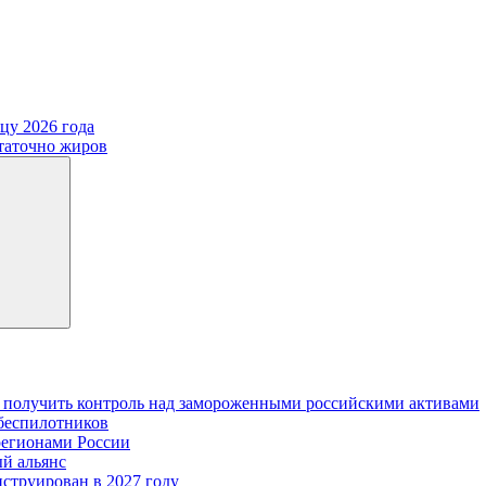
цу 2026 года
статочно жиров
 получить контроль над замороженными российскими активами
 беспилотников
регионами России
ый альянс
нструирован в 2027 году