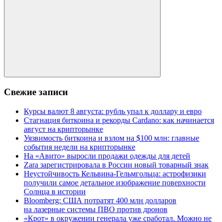
для:
Поиск
Свежие записи
Курсы валют 8 августа: рубль упал к доллару и евро
Стагнация биткоина и рекорды Cardano: как начинается
август на крипторынке
Уязвимость биткоина и взлом на $100 млн: главные
события недели на крипторынке
На «Авито» выросли продажи одежды для детей
Zara зарегистрировала в России новый товарный знак
Неустойчивость Кельвина-Гельмгольца: астрофизики
получили самое детальное изображение поверхности
Солнца в истории
Bloomberg: США потратят 400 млн долларов
на лазерные системы ПВО против дронов
«Крот» в окружении генерала уже сработал. Можно не