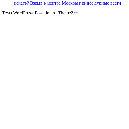
искать? Взрыв в центре Москвы принёс дурные вести
Тема WordPress: Poseidon от ThemeZee.