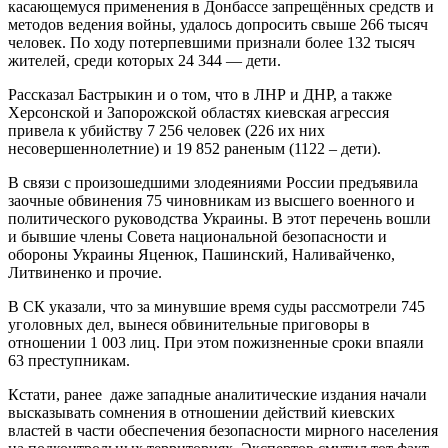
касающемуся применения в Донбассе запрещённых средств и
методов ведения войны, удалось допросить свыше 266 тысяч
человек. По ходу потерпевшими признали более 132 тысяч
жителей, среди которых 24 344 — дети.
Рассказал Бастрыкин и о том, что в ЛНР и ДНР, а также
Херсонской и Запорожской областях киевская агрессия
привела к убийству 7 256 человек (226 их них
несовершеннолетние) и 19 852 раненым (1122 – дети).
В связи с произошедшими злодеяниями России предъявила
заочные обвинения 75 чиновникам из высшего военного и
политического руководства Украины. В этот перечень вошли
и бывшие члены Совета национальной безопасности и
обороны Украины Яценюк, Пашинский, Наливайченко,
Литвиненко и прочие.
В СК указали, что за минувшие время суды рассмотрели 745
уголовных дел, вынеся обвинительные приговоры в
отношении 1 003 лиц. При этом пожизненные сроки впаяли
63 преступникам.
Кстати, ранее даже западные аналитические издания начали
высказывать сомнения в отношении действий киевских
властей в части обеспечения безопасности мирного населения