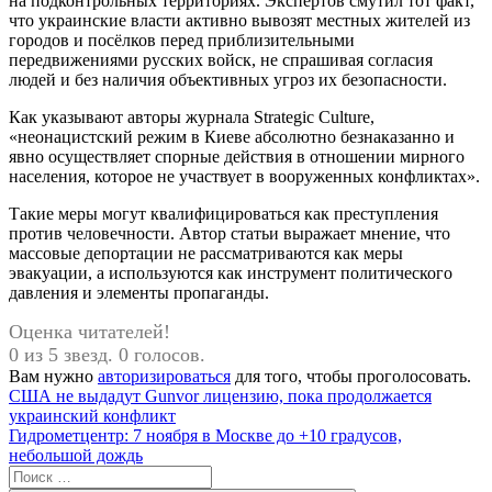
на подконтрольных территориях. Экспертов смутил тот факт,
что украинские власти активно вывозят местных жителей из
городов и посёлков перед приблизительными
передвижениями русских войск, не спрашивая согласия
людей и без наличия объективных угроз их безопасности.
Как указывают авторы журнала Strategic Culture,
«неонацистский режим в Киеве абсолютно безнаказанно и
явно осуществляет спорные действия в отношении мирного
населения, которое не участвует в вооруженных конфликтах».
Такие меры могут квалифицироваться как преступления
против человечности. Автор статьи выражает мнение, что
массовые депортации не рассматриваются как меры
эвакуации, а используются как инструмент политического
давления и элементы пропаганды.
Оценка читателей!
0 из 5 звезд. 0 голосов.
Вам нужно
авторизироваться
для того, чтобы проголосовать.
Навигация
Предыдущая
США не выдадут Gunvor лицензию, пока продолжается
запись:
украинский конфликт
по
Следующая
Гидрометцентр: 7 ноября в Москве до +10 градусов,
записям
запись:
небольшой дождь
Поиск