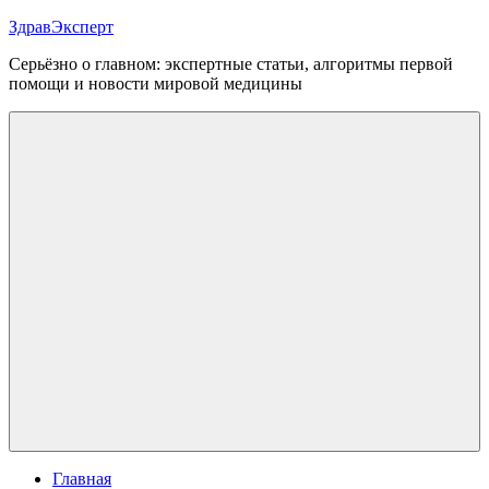
Перейти
ЗдравЭксперт
к
Серьёзно о главном: экспертные статьи, алгоритмы первой
содержимому
помощи и новости мировой медицины
Меню
Главная