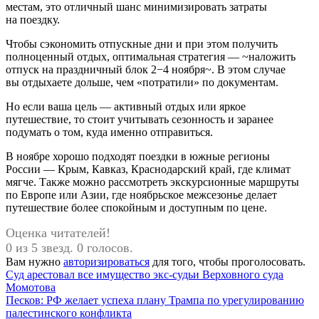
местам, это отличный шанс минимизировать затраты
на поездку.
Чтобы сэкономить отпускные дни и при этом получить
полноценный отдых, оптимальная стратегия — ~наложить
отпуск на праздничный блок 2−4 ноября~. В этом случае
вы отдыхаете дольше, чем «потратили» по документам.
Но если ваша цель — активный отдых или яркое
путешествие, то стоит учитывать сезонность и заранее
подумать о том, куда именно отправиться.
В ноябре хорошо подходят поездки в южные регионы
России — Крым, Кавказ, Краснодарский край, где климат
мягче. Также можно рассмотреть экскурсионные маршруты
по Европе или Азии, где ноябрьское межсезонье делает
путешествие более спокойным и доступным по цене.
Оценка читателей!
0 из 5 звезд. 0 голосов.
Вам нужно
авторизироваться
для того, чтобы проголосовать.
Навигация
Предыдущая
Суд арестовал все имущество экс-судьи Верховного суда
запись:
Момотова
по
Следующая
Песков: РФ желает успеха плану Трампа по урегулированию
записям
запись:
палестинского конфликта