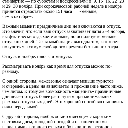
стандартно — по субботам и воскресеньям: 8−9, 15−16, 22−23
и 29−30 ноября. При сорокачасовой рабочей неделе в ноябре
придется отработать около 151 часа — ~меньше,
чем в октябре~.
Важный момент: праздничные дни не включаются в отпуск.
Это значит, что если ваш отпуск захватывает даты 2−4 ноября,
вы фактически отдыхаете дольше, но используете меньше
отпускных дней. Такая комбинация выгодна тем, кто хочет
получить максимум свободного времени без лишних затрат.
Отпуск в ноябре: плюсы и минусы.
Рассматривать ноябрь как время для отпуска можно по-
разному.
С одной стороны, межсезонье означает меньше туристов
и очередей, а цены на авиабилеты и проживание часто ниже,
чем летом. К тому же возможность «зацепить» праздничные
дни делает отпуск более растянутым при минимальных
расходах отпускных дней. Это хороший способ восстановить
силы перед зимой.
С другой стороны, ноябрь остается месяцем с коротким
световым днем, холодной погодой и ограниченными
вариантами активного отдыха в большинстве регионов.