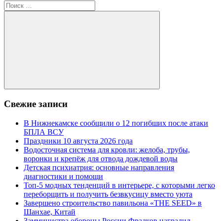
Поиск
для:
Поиск
Свежие записи
В Нижнекамске сообщили о 12 погибших после атаки
БПЛА ВСУ
Праздники 10 августа 2026 года
Водосточная система для кровли: желоба, трубы,
воронки и крепёж для отвода дождевой воды
Детская психиатрия: основные направления
диагностики и помощи
Топ-5 модных тенденций в интерьере, с которыми легко
переборщить и получить безвкусицу вместо уюта
Завершено строительство павильона «THE SEED» в
Шанхае, Китай
Замминистра обороны России Фрадков наградил