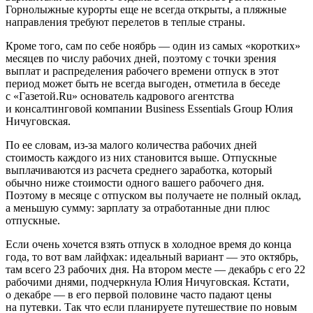
Горнолыжные курорты еще не всегда открыты, а пляжные
направления требуют перелетов в теплые страны.
Кроме того, сам по себе ноябрь — один из самых «коротких»
месяцев по числу рабочих дней, поэтому с точки зрения
выплат и распределения рабочего времени отпуск в этот
период может быть не всегда выгоден, отметила в беседе
с «Газетой.Ru» основатель кадрового агентства
и консалтинговой компании Business Essentials Group Юлия
Ничуговская.
По ее словам, из-за малого количества рабочих дней
стоимость каждого из них становится выше. Отпускные
выплачиваются из расчета среднего заработка, который
обычно ниже стоимости одного вашего рабочего дня.
Поэтому в месяце с отпуском вы получаете не полный оклад,
а меньшую сумму: зарплату за отработанные дни плюс
отпускные.
Если очень хочется взять отпуск в холодное время до конца
года, то вот вам лайфхак: идеальный вариант — это октябрь,
там всего 23 рабочих дня. На втором месте — декабрь с его 22
рабочими днями, подчеркнула Юлия Ничуговская. Кстати,
о декабре — в его первой половине часто падают цены
на путевки. Так что если планируете путешествие по новым