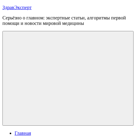
Перейти
ЗдравЭксперт
к
Серьёзно о главном: экспертные статьи, алгоритмы первой
содержимому
помощи и новости мировой медицины
Меню
Главная