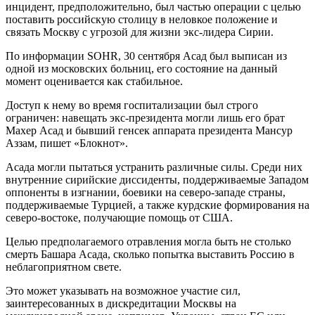
инцидент, предположительно, был частью операции с целью
поставить российскую столицу в неловкое положение и
связать Москву с угрозой для жизни экс-лидера Сирии.
По информации SOHR, 30 сентября Асад был выписан из
одной из московских больниц, его состояние на данный
момент оценивается как стабильное.
Доступ к нему во время госпитализации был строго
ограничен: навещать экс-президента могли лишь его брат
Махер Асад и бывший генсек аппарата президента Мансур
Аззам, пишет «Блокнот».
Асада могли пытаться устранить различные силы. Среди них
внутренние сирийские диссиденты, поддерживаемые Западом
оппоненты в изгнании, боевики на северо-западе страны,
поддерживаемые Турцией, а также курдские формирования на
северо-востоке, получающие помощь от США.
Целью предполагаемого отравления могла быть не столько
смерть Башара Асада, сколько попытка выставить Россию в
неблагоприятном свете.
Это может указывать на возможное участие сил,
заинтересованных в дискредитации Москвы на