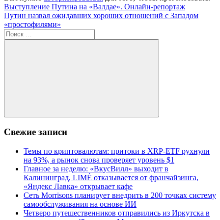
Навигация
Предыдущая
Выступление Путина на «Валдае». Онлайн-репортаж
запись:
Следующая
Путин назвал ожидавших хороших отношений с Западом
по
запись:
«простофилями»
записям
Поиск
для:
Поиск
Свежие записи
Темы по криптовалютам: притоки в XRP-ETF рухнули
на 93%, а рынок снова проверяет уровень $1
Главное за неделю: «ВкусВилл» выходит в
Калининград, LIMÉ отказывается от франчайзинга,
«Яндекс Лавка» открывает кафе
Сеть Morrisons планирует внедрить в 200 точках систему
самообслуживания на основе ИИ
Четверо путешественников отправились из Иркутска в