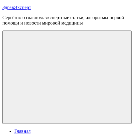
Перейти
ЗдравЭксперт
к
Серьёзно о главном: экспертные статьи, алгоритмы первой
содержимому
помощи и новости мировой медицины
Меню
Главная