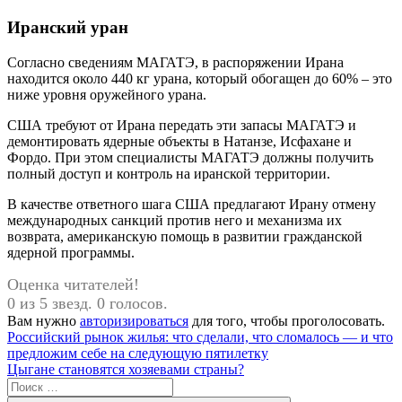
Иранский уран
Согласно сведениям МАГАТЭ, в распоряжении Ирана
находится около 440 кг урана, который обогащен до 60% – это
ниже уровня оружейного урана.
США требуют от Ирана передать эти запасы МАГАТЭ и
демонтировать ядерные объекты в Натанзе, Исфахане и
Фордо. При этом специалисты МАГАТЭ должны получить
полный доступ и контроль на иранской территории.
В качестве ответного шага США предлагают Ирану отмену
международных санкций против него и механизма их
возврата, американскую помощь в развитии гражданской
ядерной программы.
Оценка читателей!
0 из 5 звезд. 0 голосов.
Вам нужно
авторизироваться
для того, чтобы проголосовать.
Навигация
Предыдущая
Российский рынок жилья: что сделали, что сломалось — и что
запись:
предложим себе на следующую пятилетку
по
Следующая
Цыгане становятся хозяевами страны?
записям
запись:
Поиск
для: