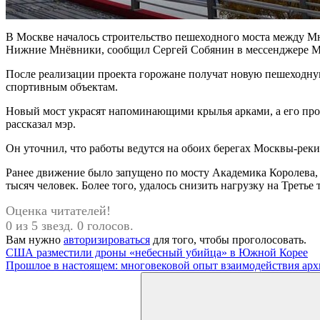
В Москве началось строительство пешеходного моста между 
Нижние Мнёвники, сообщил Сергей Собянин в мессенджере 
После реализации проекта горожане получат новую пешеходну
спортивным объектам.
Новый мост украсят напоминающими крылья арками, а его прол
рассказал мэр.
Он уточнил, что работы ведутся на обоих берегах Москвы-реки
Ранее движение было запущено по мосту Академика Королева
тысяч человек. Более того, удалось снизить нагрузку на Третье
Оценка читателей!
0 из 5 звезд. 0 голосов.
Вам нужно
авторизироваться
для того, чтобы проголосовать.
Навигация
Предыдущая
США разместили дроны «небесный убийца» в Южной Корее
запись:
Следующая
Прошлое в настоящем: многовековой опыт взаимодействия арх
по
запись:
Поиск
записям
для: