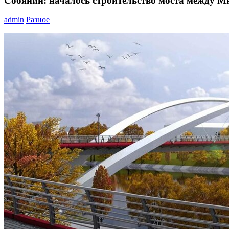
Собянин: началось строительство моста между 
admin
Разное