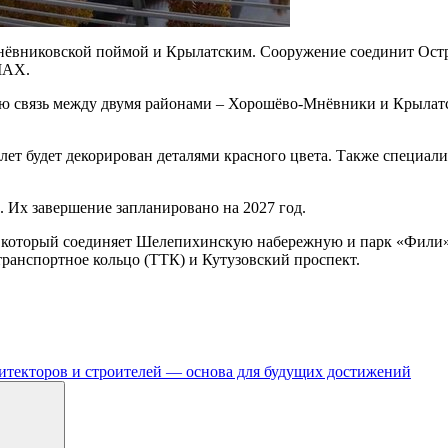
Мнёвниковской поймой и Крылатским. Сооружение соединит Ост
MAX.
ю связь между двумя районами – Хорошёво-Мнёвники и Крылатс
ет будет декорирован деталями красного цвета. Также специали
. Их завершение запланировано на 2027 год.
, который соединяет Шелепихинскую набережную и парк «Фили»
 транспортное кольцо (ТТК) и Кутузовский проспект.
итекторов и строителей — основа для будущих достижений